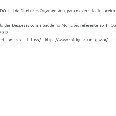
O- Lei de Diretrizes Orçamentária, para o exercício financeiro
o das Despesas com a Saúde no Município referente ao 1º Quad
2012.
vel no site: https:// https://www.cotriguacu.mt.gov.br/ 