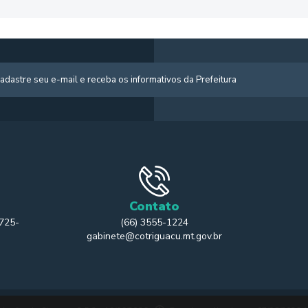
Contato
 725-
(66) 3555-1224
gabinete@cotriguacu.mt.gov.br