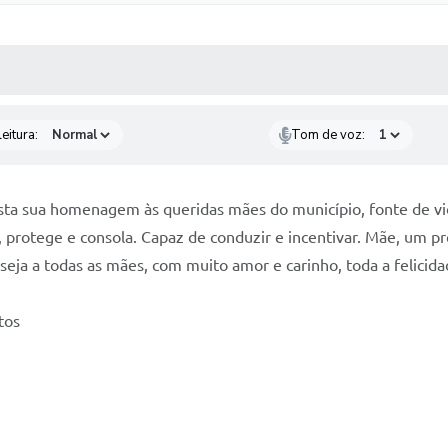
 MÍDIAS
RECEBA NOTÍCIAS
eitura:
Tom de voz:
esta sua homenagem às queridas mães do município, fonte de vi
 protege e consola. Capaz de conduzir e incentivar. Mãe, um 
deseja a todas as mães, com muito amor e carinho, toda a felic
ntos