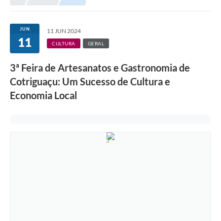
Município
JUN
11 JUN 2024
11
Notícias
CULTURA
GERAL
Transparência
3ª Feira de Artesanatos e Gastronomia de
Secretarias
Cotriguaçu: Um Sucesso de Cultura e
Economia Local
Imprensa
Galeria de Fotos
Contratos
Ouvidoria
Audiências Públicas
Arquivos para Download
Carta de Serviços