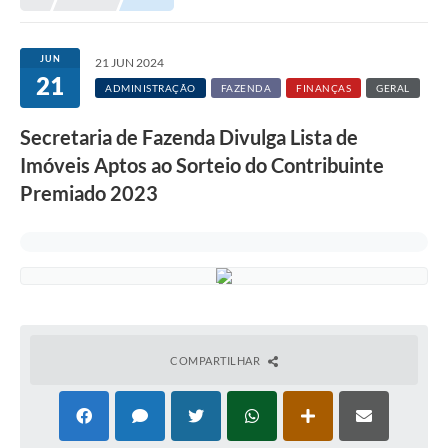
Município
JUN
21 JUN 2024
21
Notícias
ADMINISTRAÇÃO
FAZENDA
FINANÇAS
GERAL
Transparência
Secretaria de Fazenda Divulga Lista de
Secretarias
Imóveis Aptos ao Sorteio do Contribuinte
Premiado 2023
Imprensa
Galeria de Fotos
Contratos
Ouvidoria
Audiências Públicas
COMPARTILHAR
Arquivos para Download
Carta de Serviços