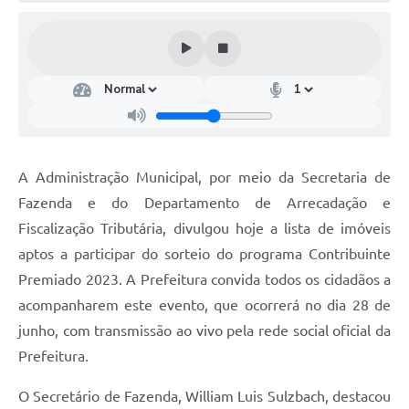
Turismo
Obras
Projetos
Contas Públicas
Legislação
A Administração Municipal, por meio da Secretaria de
Editais
Fazenda e do Departamento de Arrecadação e
Fiscalização Tributária, divulgou hoje a lista de imóveis
Links
aptos a participar do sorteio do programa Contribuinte
Serviços Online
Premiado 2023. A Prefeitura convida todos os cidadãos a
acompanharem este evento, que ocorrerá no dia 28 de
Telefones Úteis
junho, com transmissão ao vivo pela rede social oficial da
Enquete
Prefeitura.
Jornal
O Secretário de Fazenda, William Luis Sulzbach, destacou