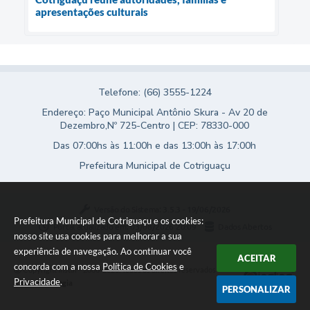
apresentações culturais
Telefone: (66) 3555-1224
Endereço: Paço Municipal Antônio Skura - Av 20 de
Dezembro,Nº 725-Centro | CEP: 78330-000
Das 07:00hs às 11:00h e das 13:00h às 17:00h
Prefeitura Municipal de Cotriguaçu
Versão do Sistema:
3.5.3 - 19/06/2026
Prefeitura Municipal de Cotriguaçu e os cookies:
Portal atualizado em:
03/08/2026 20:09
Dados Abertos
nosso site usa cookies para melhorar a sua
experiência de navegação. Ao continuar você
ACEITAR
concorda com a nossa
Política de Cookies
e
Copyright Instar - 2006-2026. Todos os direitos reservados -
Privacidade
.
Instar Tecnologia
PERSONALIZAR