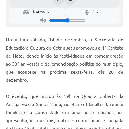
Turismo
Obras
Projetos
No último sábado, 14 de dezembro, a Secretaria de
Contas Públicas
Educação e Cultura de Cotriguaçu promoveu a 1ª Cantata
Legislação
de Natal, dando início às festividades em comemoração
Editais
ao 33º aniversário de emancipação política do município,
que acontece na próxima sexta-feira, dia 20 de
Links
dezembro.
Serviços Online
O evento, que iniciou às 19h na Quadra Coberta da
Telefones Úteis
Antiga Escola Santa Maria, no Bairro Planalto II, reuniu
Enquete
famílias e a comunidade em uma noite marcada por
Jornal
apresentações musicais, teatro e a emocionante chegada
do Papai Noel, celebrando o verdadeiro espírito natalino.