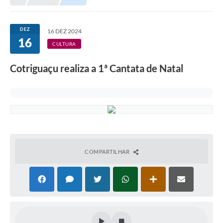
Município
DEZ
16 DEZ 2024
16
Notícias
CULTURA
Transparência
Cotriguaçu realiza a 1ª Cantata de Natal
Secretarias
Imprensa
Galeria de Fotos
Contratos
COMPARTILHAR
Ouvidoria
Audiências Públicas
Arquivos para Download
Carta de Serviços