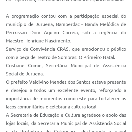
Agenda
SIC
A programação contou com a participação especial do
município de Juruena, Bamperdac - Banda Melódica de
Diário Oficial
Percussão Dom Aquino Correia, sob a regência do
Contato
Maestro Henrique Nascimento.
Serviço de Convivência CRAS, que emocionou o público
com a peça de Teatro de Sombras: O Primeiro Natal.
Cristiane Comin, Secretária Municipal de Assistência
Social de Juruena.
O prefeito Valdivino Mendes dos Santos esteve presente
e desejou a todos um excelente evento, reforçando a
importância de momentos como este para fortalecer os
laços comunitários e celebrar a cultura local.
A Secretaria de Educação e Cultura agradece o apoio das
lojas locais, da Secretaria Municipal de Assistência Social
e da Prefeitura de Cotriguaçu, destacando o papel