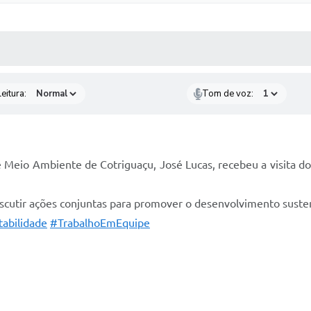
 MÍDIAS
RECEBA NOTÍCIAS
eitura:
Tom de voz:
de Meio Ambiente de Cotriguaçu, José Lucas, recebeu a visita do
iscutir ações conjuntas para promover o desenvolvimento suste
abilidade
#TrabalhoEmEquipe