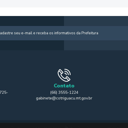
Contato
 725-
(66) 3555-1224
gabinete@cotriguacu.mt.gov.br