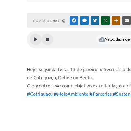
COMPARTILHAR
FACEBOOK
MESSENGER
TWITTER
WHATSAPP
OUTRAS
Velocidade de l
Hoje, segunda-feira, 13 de janeiro, o Secretário 
de Cotriguaçu, Deberson Bento.
O encontro teve como objetivo estreitar laços e d
#Cotriguaçu
#MeioAmbiente
#Parcerias
#Sustent