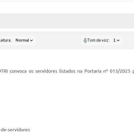
 MÍDIAS
RECEBA NOTÍCIAS
eitura:
Tom de voz:
OTRI convoca os servidores listados na Portaria nº 013/2025 
-de-servidores