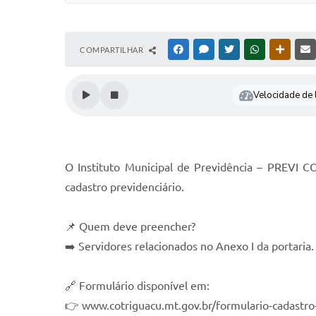
COMPARTILHAR
FACEBOOK
MESSENGER
TWITTER
WHATSAPP
OUTRAS
Velocidade de l
O Instituto Municipal de Previdência – PREVI C
cadastro previdenciário.
📌 Quem deve preencher?
➡️ Servidores relacionados no Anexo I da portaria.
🔗 Formulário disponível em:
👉 www.cotriguacu.mt.gov.br/formulario-cadastro