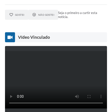
Agenda
SIC
Seja o primeiro a curtir esta
GOSTEI
NÃO GOSTEI
notícia.
Diário Oficial
Contato
Vídeo Vinculado