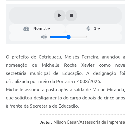
Turismo
Obras
Projetos
Contas Públicas
Legislação
O prefeito de Cotriguaçu, Moisés Ferreira, anunciou a
Editais
nomeação de Michelle Rocha Xavier como nova
secretária municipal de Educação. A designação foi
Links
oficializada por meio da Portaria nº 008/2026.
Serviços Online
Michelle assume a pasta após a saída de Mirian Miranda,
que solicitou desligamento do cargo depois de cinco anos
Telefones Úteis
à frente da Secretaria de Educação.
Enquete
Jornal
Nilson Cesar/Assessoria de Imprensa
Autor: