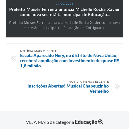
14/01/2026
Prefeito Moisés Ferreira anuncia Michelle Rocha Xavier
como nova secretária municipal de Educação...
Prefeito Moisés Ferreira anuncia Michelle Rocha Xavier como nova
secretária municipal de Educação de Cotriguaçu
NOTÍCIA MAIS RECENTE
Escola Aparecido Nery, no distrito de Nova União,
receberá ampliação com investimento de quase R$
1,8 milhão
NOTÍCIA MENOS RECENTE
Inscrições Abertas! Musical Chapeuzinho
Vermelho
Educação
VEJA MAIS da categoria