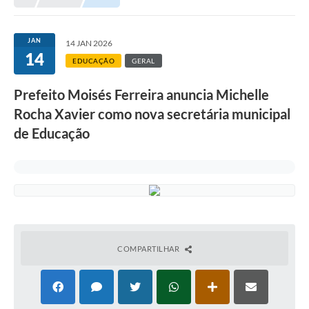
Município
JAN
14 JAN 2026
14
Notícias
EDUCAÇÃO
GERAL
Transparência
Prefeito Moisés Ferreira anuncia Michelle
Secretarias
Rocha Xavier como nova secretária municipal
de Educação
Imprensa
Galeria de Fotos
Contratos
Ouvidoria
Audiências Públicas
COMPARTILHAR
Arquivos para Download
Carta de Serviços