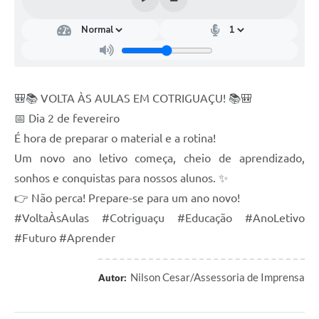
Turismo
Obras
Projetos
🎒📚 VOLTA ÀS AULAS EM COTRIGUAÇU! 📚🎒
Contas Públicas
📅 Dia 2 de fevereiro
Legislação
É hora de preparar o material e a rotina!
Editais
Um novo ano letivo começa, cheio de aprendizado,
sonhos e conquistas para nossos alunos. ✨
Links
👉 Não perca! Prepare-se para um ano novo!
Serviços Online
#VoltaÀsAulas #Cotriguaçu #Educação #AnoLetivo
#Futuro #Aprender
Telefones Úteis
Enquete
Nilson Cesar/Assessoria de Imprensa
Autor:
Jornal