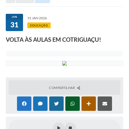
Município
JAN
31 JAN 2026
31
Notícias
EDUCAÇÃO
Transparência
VOLTA ÀS AULAS EM COTRIGUAÇU!
Secretarias
Imprensa
Galeria de Fotos
Contratos
COMPARTILHAR
Ouvidoria
Audiências Públicas
Arquivos para Download
Carta de Serviços