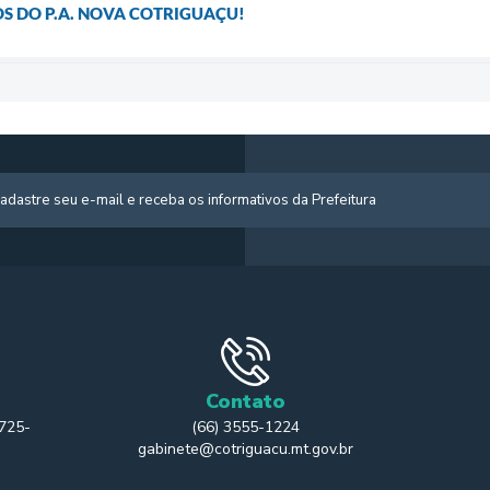
S DO P.A. NOVA COTRIGUAÇU!
Contato
 725-
(66) 3555-1224
gabinete@cotriguacu.mt.gov.br