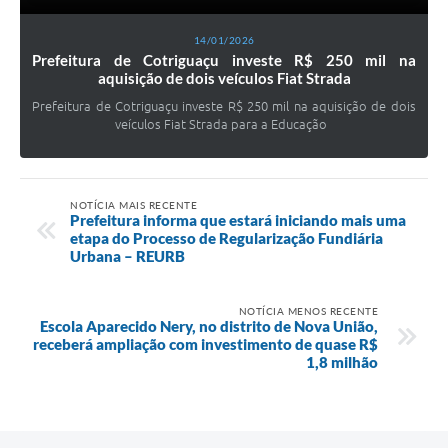
14/01/2026
Prefeitura de Cotriguaçu investe R$ 250 mil na
aquisição de dois veículos Fiat Strada
Prefeitura de Cotriguaçu investe R$ 250 mil na aquisição de dois
veículos Fiat Strada para a Educação
NOTÍCIA MAIS RECENTE
Prefeitura informa que estará iniciando mais uma
etapa do Processo de Regularização Fundiária
Urbana – REURB
NOTÍCIA MENOS RECENTE
Escola Aparecido Nery, no distrito de Nova União,
receberá ampliação com investimento de quase R$
1,8 milhão