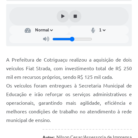
Turismo
Obras
Projetos
Contas Públicas
Legislação
A Prefeitura de Cotriguaçu realizou a aquisição de dois
Editais
veículos Fiat Strada, com investimento total de R$ 250
mil em recursos próprios, sendo R$ 125 mil cada.
Links
Os veículos foram entregues à Secretaria Municipal de
Serviços Online
Educação e irão reforçar os serviços administrativos e
operacionais, garantindo mais agilidade, eficiência e
Telefones Úteis
melhores condições de trabalho no atendimento à rede
Enquete
municipal de ensino.
Jornal
Nilson Cesar/Assessoria de Imprensa
Autor: