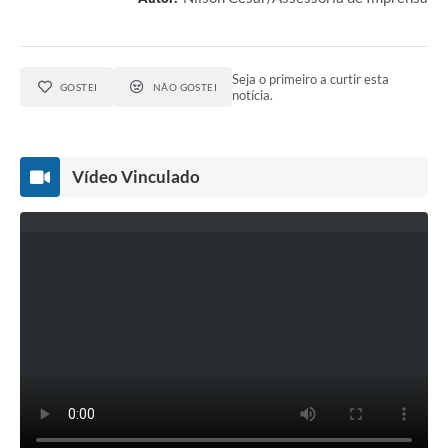
Agenda
SIC
Seja o primeiro a curtir esta
Diário Oficial
GOSTEI
NÃO GOSTEI
notícia.
Contato
Vídeo Vinculado