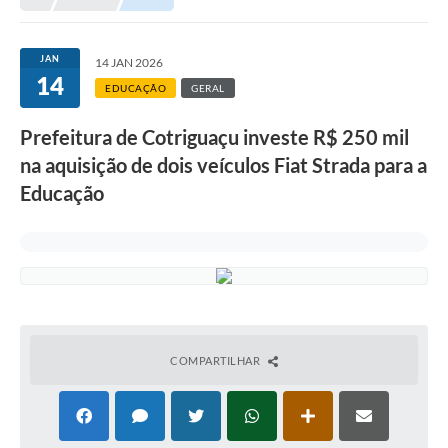
Município
JAN
14 JAN 2026
14
Notícias
EDUCAÇÃO
GERAL
Transparência
Prefeitura de Cotriguaçu investe R$ 250 mil
Secretarias
na aquisição de dois veículos Fiat Strada para a
Educação
Imprensa
Galeria de Fotos
Contratos
Ouvidoria
Audiências Públicas
COMPARTILHAR
Arquivos para Download
Carta de Serviços