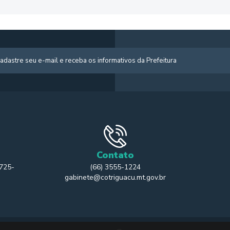
Contato
 725-
(66) 3555-1224
gabinete@cotriguacu.mt.gov.br