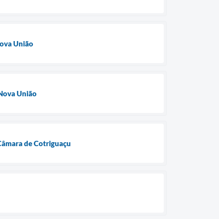
Nova União
 Nova União
 Câmara de Cotriguaçu