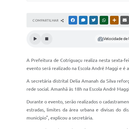
COMPARTILHAR
FACEBOOK
MESSENGER
TWITTER
WHATSAPP
OUTRAS
Velocidade de l
A Prefeitura de Cotriguaçu realiza nesta sexta-fe
evento será realizado na Escola André Maggi e é a
A secretária distrital Delia Amanah da Silva refo
rede social. Amanhã às 18h na Escola André Maggi 
Durante o evento, serão realizados o cadastrament
estradas, limites da área urbana e divisas do di
município", explicou a secretária.