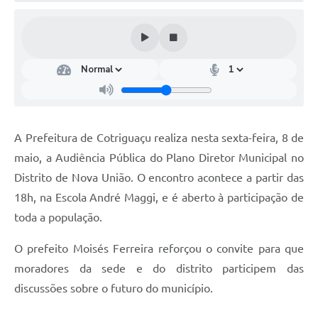
Turismo
Obras
Projetos
Contas Públicas
Legislação
A Prefeitura de Cotriguaçu realiza nesta sexta-feira, 8 de
Editais
maio, a Audiência Pública do Plano Diretor Municipal no
Distrito de Nova União. O encontro acontece a partir das
Links
18h, na Escola André Maggi, e é aberto à participação de
Serviços Online
toda a população.
Telefones Úteis
O prefeito Moisés Ferreira reforçou o convite para que
Enquete
moradores da sede e do distrito participem das
discussões sobre o futuro do município.
Jornal