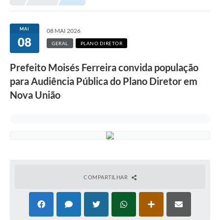
Município
MAI
08 MAI 2026
08
Notícias
GERAL
PLANO DIRETOR
Transparência
Prefeito Moisés Ferreira convida população
Secretarias
para Audiência Pública do Plano Diretor em
Nova União
Imprensa
Galeria de Fotos
Contratos
Ouvidoria
Audiências Públicas
COMPARTILHAR
Arquivos para Download
Carta de Serviços