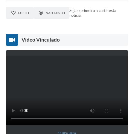
Agenda
Seja o primeiro a curtir esta
SIC
GOSTEI
NÃO GOSTEI
notícia.
Diário Oficial
Contato
Vídeo Vinculado
11/05/2026