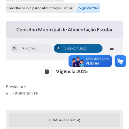
Conselho Municipal de Alimentação Escolar
Vigência 2025
Município
Notícias
Conselho Municipal de Alimentação Escolar
Transparência
Secretarias
PRINCIPAL
VIGÊNCIA 2025
Imprensa
Galeria de Fotos
Vigência 2025
Contratos
Presidente
Ouvidoria
Vice PRESIDENTE
Audiências Públicas
Arquivos para Download
COMPARTILHAR
Carta de Serviços