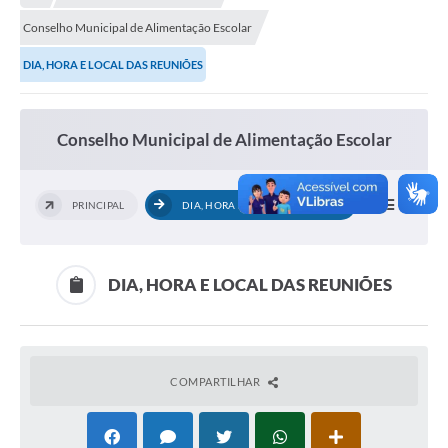
Conselho Municipal de Alimentação Escolar
Município
DIA, HORA E LOCAL DAS REUNIÕES
Notícias
Transparência
Conselho Municipal de Alimentação Escolar
Secretarias
Imprensa
PRINCIPAL
DIA, HORA E LOCAL DAS REUNIÕES
Galeria de Fotos
Contratos
DIA, HORA E LOCAL DAS REUNIÕES
Ouvidoria
Audiências Públicas
COMPARTILHAR
Arquivos para Download
Carta de Serviços