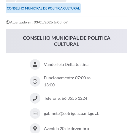
CONSELHO MUNICIPAL DE POLITICA CULTURAL
Município
Atualizado em: 03/05/2026 às 03h07
Notícias
Transparência
CONSELHO MUNICIPAL DE POLITICA
CULTURAL
Secretarias
Imprensa
Vanderleia Della Justina
Galeria de Fotos
Funcionamento: 07:00 as
Contratos
13:00
Ouvidoria
Telefone: 66 3555 1224
Audiências Públicas
gabinete@cotriguacu.mt.gov.br
Arquivos para Download
Avenida 20 de dezembro
Carta de Serviços