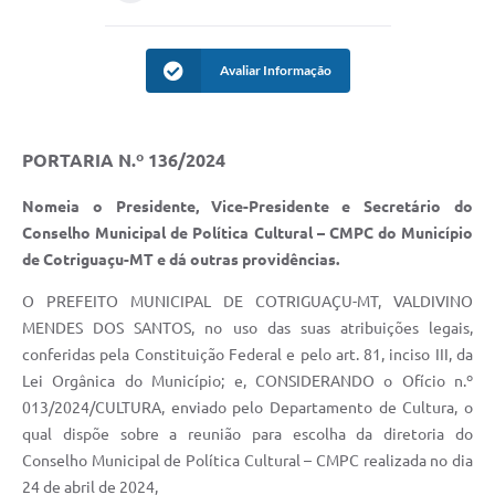
Turismo
Obras
Avaliar Informação
Projetos
Contas Públicas
PORTARIA N.º 136/2024
Legislação
Nomeia o Presidente, Vice-Presidente e Secretário do
Conselho Municipal de Política Cultural – CMPC do Município
Editais
de Cotriguaçu-MT e dá outras providências.
Links
O PREFEITO MUNICIPAL DE COTRIGUAÇU-MT, VALDIVINO
MENDES DOS SANTOS, no uso das suas atribuições legais,
Serviços Online
conferidas pela Constituição Federal e pelo art. 81, inciso III, da
Telefones Úteis
Lei Orgânica do Município; e, CONSIDERANDO o Ofício n.º
013/2024/CULTURA, enviado pelo Departamento de Cultura, o
Enquete
qual dispõe sobre a reunião para escolha da diretoria do
Jornal
Conselho Municipal de Política Cultural – CMPC realizada no dia
24 de abril de 2024,