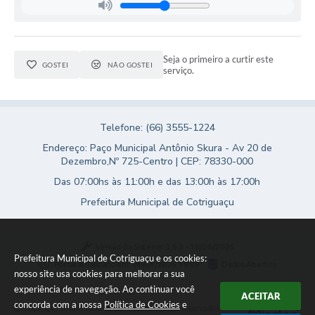
Turismo
Obras
Seja o primeiro a curtir este
GOSTEI
NÃO GOSTEI
serviço.
Projetos
Contas Públicas
Legislação
Telefone: (66) 3555-1224
Endereço: Paço Municipal Antônio Skura - Av 20 de
Editais
Dezembro,Nº 725-Centro | CEP: 78330-000
Das 07:00hs às 11:00h e das 13:00h às 17:00h
Links
Prefeitura Municipal de Cotriguaçu
Serviços Online
Telefones Úteis
Versão do Sistema:
3.5.3 - 19/06/2026
Prefeitura Municipal de Cotriguaçu e os cookies:
Enquete
Portal atualizado em:
06/08/2026 18:09
Dados Abertos
nosso site usa cookies para melhorar a sua
experiência de navegação. Ao continuar você
Jornal
ACEITAR
concorda com a nossa
Política de Cookies
e
Copyright Instar - 2006-2026. Todos os direitos reservados -