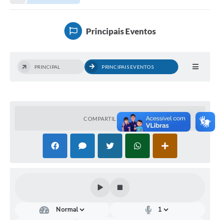
Município
Principais Eventos
Notícias
Transparência
PRINCIPAL
PRINCIPAIS EVENTOS
Secretarias
Imprensa
Galeria de Fotos
COMPARTILHAR
Contratos
Ouvidoria
Audiências Públicas
Arquivos para Download
Carta de Serviços