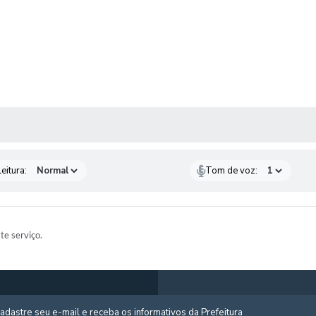
 MÍDIAS
eitura:
Tom de voz:
ste serviço.