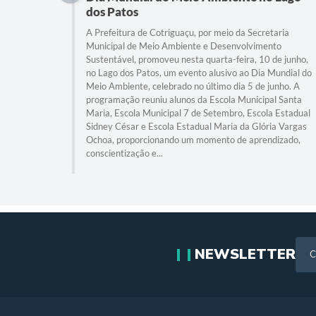
dos Patos
A Prefeitura de Cotriguaçu, por meio da Secretaria
Municipal de Meio Ambiente e Desenvolvimento
Sustentável, promoveu nesta quarta-feira, 10 de junho,
no Lago dos Patos, um evento alusivo ao Dia Mundial do
Meio Ambiente, celebrado no último dia 5 de junho. A
programação reuniu alunos da Escola Municipal Santa
Maria, Escola Municipal 7 de Setembro, Escola Estadual
Sidney César e Escola Estadual Maria da Glória Vargas
Ochoa, proporcionando um momento de aprendizado,
conscientização e...
NEWSLETTER