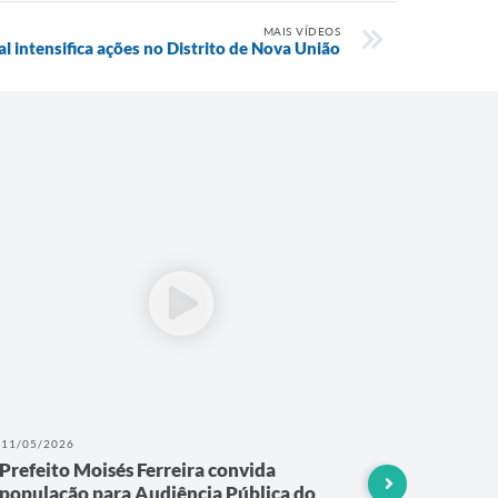
MAIS VÍDEOS
l intensifica ações no Distrito de Nova União
11/05/2026
07/05/202
Prefeito Moisés Ferreira convida
Prefeitu
população para Audiência Pública do
Audiênc