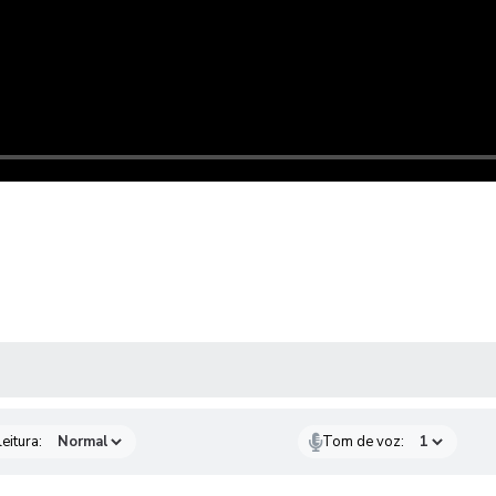
 MÍDIAS
eitura:
Tom de voz: