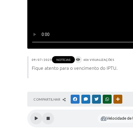
09/07/2025
606 VISUALIZAÇÕES
NOTÍCIAS
Fique atento para o vencimento do IPTU.
COMPARTILHAR
FACEBOOK
MESSENGER
TWITTER
WHATSAPP
OUTRAS
Velocidade de l