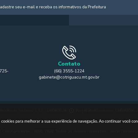
Contato
 725-
(66) 3555-1224
gabinete@cotriguacu.mt.gov.br
Versão do Sistema: 3.5.3 - 19/06/2026
Portal atualizado em: 03/08/2026 
usa cookies para melhorar a sua experiência de navegação. Ao continuar você c
 Copyright Instar - 2006- 2026. Todos os direitos reservados -
Instar Tecnolog