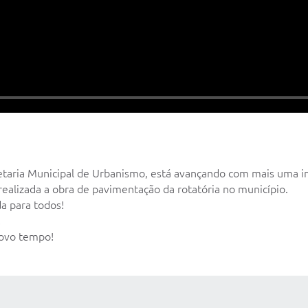
retaria Municipal de Urbanismo, está avançando com mais uma i
realizada a obra de pavimentação da rotatória no município.
a para todos!
!
novo tempo!
 MÍDIAS