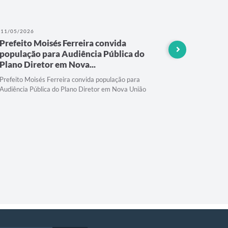
11/05/2026
07/05/202
Prefeito Moisés Ferreira convida
Prefeitu
população para Audiência Pública do
Audiênc
Plano Diretor em Nova...
Nova Uni
Prefeito Moisés Ferreira convida população para
Audiência Pública do Plano Diretor em Nova União