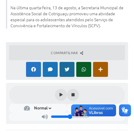
Turismo
Na última quarta-feira, 13 de agosto, a Secretaria Municipal de
Assistência Social de Cotriguaçu promoveu uma atividade
Obras
especial para os adolescentes atendidos pelo Serviço de
Convivência e Fortalecimento de Vínculos (SCFV).
Projetos
Contas Públicas
COMPARTILHAR
Legislação
Editais
Links
Serviços Online
Telefones Úteis
Enquete
Jornal