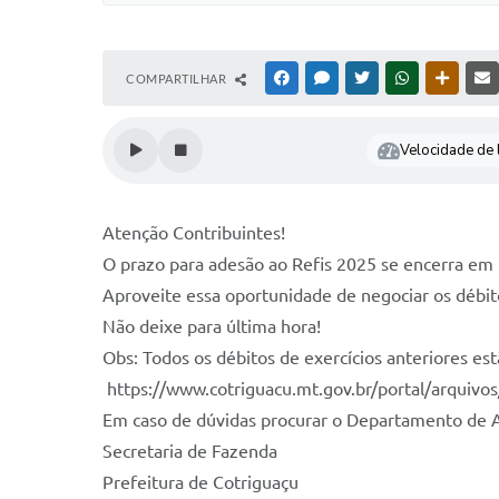
COMPARTILHAR
FACEBOOK
MESSENGER
TWITTER
WHATSAPP
OUTRAS
Velocidade de l
Atenção Contribuintes!
O prazo para adesão ao Refis 2025 se encerra em
Aproveite essa oportunidade de negociar os débit
Não deixe para última hora!
Obs: Todos os débitos de exercícios anteriores es
https://www.cotriguacu.mt.gov.br/portal/arquivo
Em caso de dúvidas procurar o Departamento de A
Secretaria de Fazenda
Prefeitura de Cotriguaçu