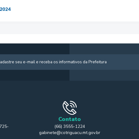
 2024
Contato
 725-
(66) 3555-1224
gabinete@cotriguacu.mt.gov.br