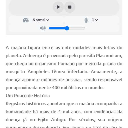
Turismo
Obras
Projetos
Contas Públicas
A malária figura entre as enfermidades mais letais do
Legislação
planeta. A doença é provocada pelo parasita Plasmodium,
Editais
que chega ao organismo humano por meio da picada do
mosquito Anopheles fêmea infectado. Anualmente, a
Links
doença acomete milhões de pessoas, sendo responsável
Serviços Online
por aproximadamente 400 mil óbitos no mundo.
Um Pouco de História
Telefones Úteis
Registros históricos apontam que a malária acompanha a
Enquete
humanidade há mais de 4 mil anos, com evidências da
Jornal
doença já no Egito Antigo. Por séculos, sua origem
permaneceu desconhecida. Foi apenas no final do século