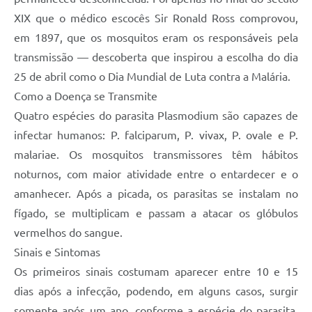
Agenda
XIX que o médico escocês Sir Ronald Ross comprovou,
SIC
em 1897, que os mosquitos eram os responsáveis pela
transmissão — descoberta que inspirou a escolha do dia
Diário Oficial
25 de abril como o Dia Mundial de Luta contra a Malária.
Contato
Como a Doença se Transmite
Quatro espécies do parasita Plasmodium são capazes de
infectar humanos: P. falciparum, P. vivax, P. ovale e P.
malariae. Os mosquitos transmissores têm hábitos
noturnos, com maior atividade entre o entardecer e o
amanhecer. Após a picada, os parasitas se instalam no
fígado, se multiplicam e passam a atacar os glóbulos
vermelhos do sangue.
Sinais e Sintomas
Os primeiros sinais costumam aparecer entre 10 e 15
dias após a infecção, podendo, em alguns casos, surgir
somente após um ano, conforme a espécie do parasita.