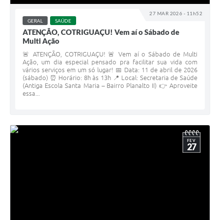
27 MAR 2026 - 11h52
GERAL
SAÚDE
ATENÇÃO, COTRIGUAÇU! Vem aí o Sábado de
Multi Ação
🚨 ATENÇÃO, COTRIGUAÇU! 🚨 Vem aí o Sábado de Multi
Ação, um dia especial pensado pra facilitar sua vida com
vários serviços em um só lugar! 📅 Data: 11 de abril de 2026
(sábado) ⏰ Horário: 8h às 13h 📍 Local: Secretaria de Saúde
(Antiga Escola Santa Maria – Bairro Planalto II) 👉 Aproveite
essa...
FEV
27