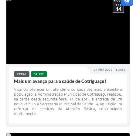
ABR
14
14 ABR 2025 - 11h31
GERAL
SAÚDE
Mais um avanço para a saúde de Cotriguaçu!
Visando oferecer um atendimento cada vez mais eficiente à
população, a Administração Municipal de Cotriguaçu realizou,
na tarde desta segunda-feira, 14 de abril, a entrega de um
novo veículo à Secretaria Municipal de Saúde . A aquisição irá
reforçar os serviços da Atenção Básica, contribuindo
diretamente...