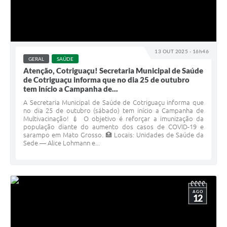
13 OUT 2025 - 16h46
GERAL
SAÚDE
Atenção, Cotriguaçu! Secretaria Municipal de Saúde
de Cotriguaçu informa que no dia 25 de outubro
tem início a Campanha de...
A Secretaria Municipal de Saúde de Cotriguaçu informa que
no dia 25 de outubro (sábado) tem início a Campanha de
Multivacinação! 💉 O objetivo é reforçar a imunização da
população diante do aumento dos casos de COVID-19 e
sarampo em Mato Grosso. 🏥 Locais: Unidades de Saúde da
Sede — Alice Lohmann e...
AGO
12