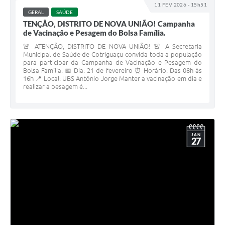
11 FEV 2026 - 15h51
GERAL
SAÚDE
TENÇÃO, DISTRITO DE NOVA UNIÃO! Campanha
de Vacinação e Pesagem do Bolsa Família.
🚨 ATENÇÃO, DISTRITO DE NOVA UNIÃO! 🚨 A Secretaria
Municipal de Saúde de Cotriguaçu convida toda a população
para participar da Campanha de Vacinação e Pesagem do
Bolsa Família. 📅 Dia: 21 de fevereiro ⏰ Horário: Das 08h às
16h 📍 Local: UBS Antônio Jorge Manter a vacinação em dia e
realizar a pesagem é...
JAN
27