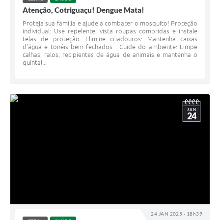
Atenção, Cotriguaçu! Dengue Mata!
Proteja sua família e ajude a combater o mosquito! Proteção
individual: Use repelente, vista roupas compridas e instale
telas de proteção. Elimine criadouros: Mantenha caixas
d’água e tonéis bem fechados . Cuide do ambiente: Limpe
calhas, ralos, recipientes de água de animais e mantenha o
quintal...
JAN
24
24 JAN 2025 - 18h39