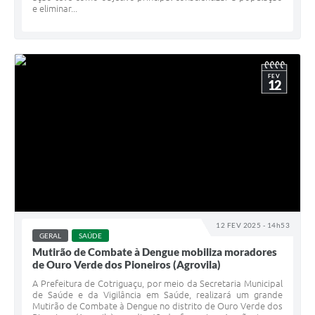
e eliminar...
FEV
12
12 FEV 2025 - 14h53
GERAL
SAÚDE
Mutirão de Combate à Dengue mobiliza moradores
de Ouro Verde dos Pioneiros (Agrovila)
A Prefeitura de Cotriguaçu, por meio da Secretaria Municipal
de Saúde e da Vigilância em Saúde, realizará um grande
Mutirão de Combate à Dengue no distrito de Ouro Verde dos