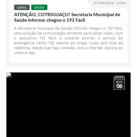
07 JAN 2026 - 11h44
GERAL
SAÚDE
ATENÇÃO, COTRIGUAÇU! Secretaria Municipal de
Saúde informa: chegou o 192 Fácil
A Secretaria Municipal de Saúde informa: chegou o 192 Fácil,
uma solução de comunicação eficiente para salvar vidas. Com
o aplicativo 192 Fácil, é possível acionar o serviço de
emergência SAMU 192 mesmo em áreas rurais sem sinal de
telefonia, desde que haja conexão com a internet. Assista ao
vídeo e veja...
NOV
06