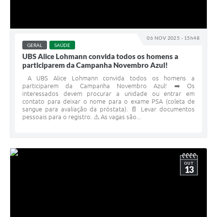
06 NOV 2025 - 15h48
GERAL
SAÚDE
UBS Alice Lohmann convida todos os homens a
participarem da Campanha Novembro Azul!
A UBS Alice Lohmann convida todos os homens a
participarem da Campanha Novembro Azul! ➡️ Os
interessados devem procurar a unidade ou entrar em
contato para deixar o nome para o exame PSA (coleta de
sangue para avaliação da próstata). 📄 Levar documentos
pessoais para o registro. ⚠️ As vagas são...
OUT
13