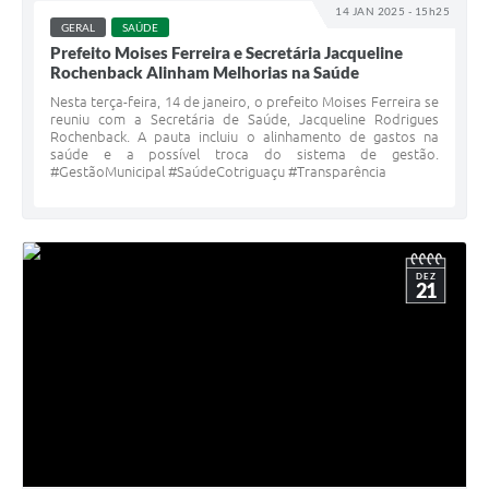
14 JAN 2025 - 15h25
GERAL
SAÚDE
Prefeito Moises Ferreira e Secretária Jacqueline
Rochenback Alinham Melhorias na Saúde
Nesta terça-feira, 14 de janeiro, o prefeito Moises Ferreira se
reuniu com a Secretária de Saúde, Jacqueline Rodrigues
Rochenback. A pauta incluiu o alinhamento de gastos na
saúde e a possível troca do sistema de gestão.
#GestãoMunicipal #SaúdeCotriguaçu #Transparência
DEZ
21