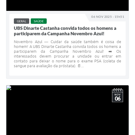
06 NOV 2025 - 15h51
GERAL
SAÚDE
UBS Dinarte Castanha convida todos os homens a
participarem da Campanha Novembro Azul!
Novembro Azul — Cuidar da saúde também é coisa de
homem! A UBS Dinarte Castanha convida todos os homens a
participarem da Campanha Novembro Azul! ➡️ Os
interessados devem procurar a unidade ou entrar em
contato para deixar o nome para o exame PSA (coleta de
sangue para avaliação da próstata). 📄...
NOV
06