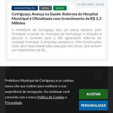
21 DEZ 2024 - 12h18
ADMINISTRAÇÃO
GERAL
SAÚDE
Cotriguaçu Avança na Saúde: Reforma do Hospital
Municipal é Oficializada com Investimento de R$ 3,3
Milhões
A Prefeitura de Cotriguaçu deu um passo decisivo para
fortalecer a saúde no município ao homologar a licitação e
aprovar o contrato para a tão aguardada reforma do
Hospital Municipal. A empresa vencedora, VMH Construções
Ltda, será responsável pela execução das obras, que somam
um investimento de R$...
NOV
13
Prefeitura Municipal de Cotriguaçu e os cookies:
nosso site usa cookies para melhorar a sua
experiência de navegação. Ao continuar você
ACEITAR
concorda com a nossa
Política de Cookies
e
Privacidade
.
PERSONALIZAR