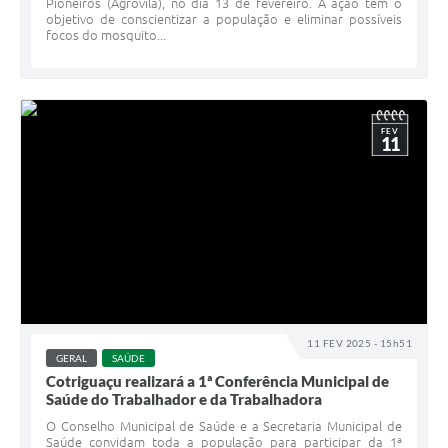
Pioneiros (Agrovila), no dia 13 de fevereiro. A ação tem o
objetivo de conscientizar a população e eliminar possíveis
focos do mosquito...
FEV
11
11 FEV 2025 - 15h51
GERAL
SAÚDE
Cotriguaçu realizará a 1ª Conferência Municipal de
Saúde do Trabalhador e da Trabalhadora
O Conselho Municipal de Saúde e a Secretaria Municipal de
Saúde convidam toda a população para participar da 1ª