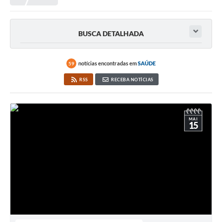
Município
BUSCA DETALHADA
Notícias
Transparência
notícias encontradas em
SAÚDE
59
Secretarias
RSS
RECEBA NOTÍCIAS
Imprensa
Galeria de Fotos
MAI
15
Contratos
Ouvidoria
Audiências Públicas
Arquivos para Download
Carta de Serviços