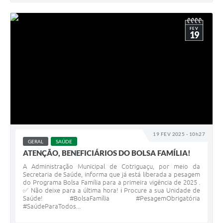
FEV
19
19 FEV 2025 - 10h27
GERAL
SAÚDE
ATENÇÃO, BENEFICIÁRIOS DO BOLSA FAMÍLIA!
A Administração Municipal de Cotriguaçu, por meio da
Secretaria de Saúde, informa que já está liberada a pesagem
do Programa Bolsa Família para a primeira vigência de 2025 .
✅ Não deixe para a última hora! ℹ Procure a sua Unidade de
Saúde! #BolsaFamília #PesagemObrigatória
#SaúdeParaTodos...