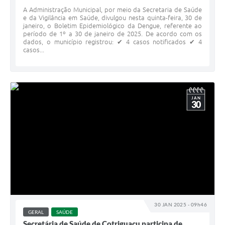
A Administração Municipal, por meio da Secretaria de Saúde
e da Vigilância em Saúde, divulgou nesta quinta-feira, 30 de
janeiro, o Boletim Epidemiológico da Dengue, referente ao
período de 1º a 30 de janeiro de 2025. De acordo com os
dados, o município registrou: ✔ 4 casos notificados ✔ 4
casos...
JAN
30
30 JAN 2025 - 09h46
GERAL
SAÚDE
Secretária de Saúde de Cotriguaçu participa de