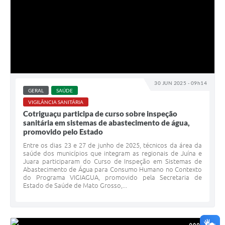
30 JUN 2025 - 09h14
GERAL
SAÚDE
VIGILÂNCIA SANITÁRIA
Cotriguaçu participa de curso sobre inspeção
sanitária em sistemas de abastecimento de água,
promovido pelo Estado
Entre os dias 23 e 27 de junho de 2025, técnicos da área da
saúde dos municípios que integram as regionais de Juína e
Juara participaram do Curso de Inspeção em Sistemas de
Abastecimento de Água para Consumo Humano no Contexto
do Programa VIGIAGUA, promovido pela Secretaria de
Estado de Saúde de Mato Grosso,...