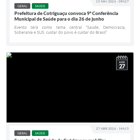
15 MAI 2026 - 09h27
GERAL
SAÚDE
Turismo
Prefeitura de Cotriguaçu convoca 9ª Conferência
Municipal de Saúde para o dia 26 de junho
Obras
Evento terá como tema central "Saúde, Democracia,
Projetos
Soberania e SUS: cuidar do povo é cuidar do Brasil"
Contas Públicas
Legislação
ABR
27
Editais
Links
Serviços Online
Telefones Úteis
Enquete
27 ABR 2026 - 14h15
Jornal
GERAL
SAÚDE