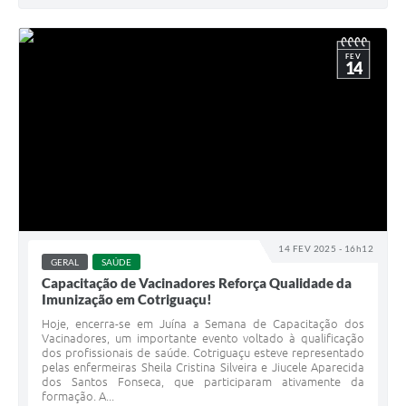
FEV
14
14 FEV 2025 - 16h12
GERAL
SAÚDE
Capacitação de Vacinadores Reforça Qualidade da
Imunização em Cotriguaçu!
Hoje, encerra-se em Juína a Semana de Capacitação dos
Vacinadores, um importante evento voltado à qualificação
dos profissionais de saúde. Cotriguaçu esteve representado
pelas enfermeiras Sheila Cristina Silveira e Jiucele Aparecida
dos Santos Fonseca, que participaram ativamente da
formação. A...