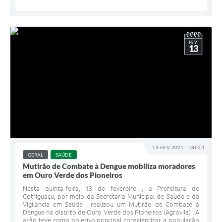
FEV
13
13 FEV 2025 - 18h23
GERAL
SAÚDE
Mutirão de Combate à Dengue mobiliza moradores
em Ouro Verde dos Pioneiros
Nesta quinta-feira, 13 de fevereiro , a Prefeitura de
Cotriguaçu, por meio da Secretaria Municipal de Saúde e da
Vigilância em Saúde , realizou um Mutirão de Combate à
Dengue no distrito de Ouro Verde dos Pioneiros (Agrovila) . A
ação teve como objetivo principal conscientizar a população