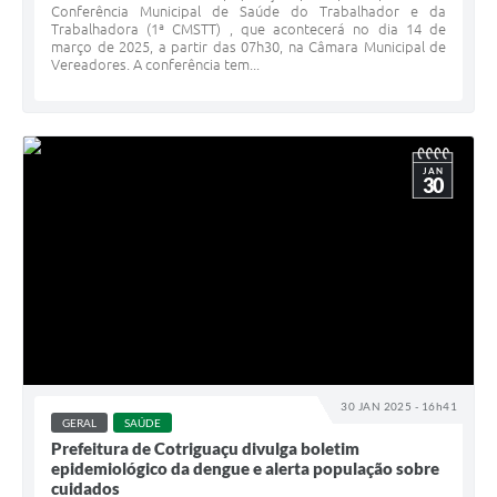
Conferência Municipal de Saúde do Trabalhador e da
Trabalhadora (1ª CMSTT) , que acontecerá no dia 14 de
março de 2025, a partir das 07h30, na Câmara Municipal de
Vereadores. A conferência tem...
JAN
30
30 JAN 2025 - 16h41
GERAL
SAÚDE
Prefeitura de Cotriguaçu divulga boletim
epidemiológico da dengue e alerta população sobre
cuidados