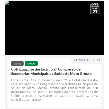
MAR
21
21 MAR 2025 - 10h11
GERAL
SAÚDE
Cotriguaçu se destaca no 2º Congresso de
Secretarias Municipais de Saúde de Mato Grosso
Entre os dias 19 e 21 de março de 2025, o Hotel Inter Cuiabá
está sediando o 2º Congresso de Secretarias Municipais de
Saúde de Mato Grosso, evento que reuniu mais de 550
participantes, incluindo autoridades da área, secretários de
saúde, técnicos e assessores da saúde do estado. O tema
central do congresso...