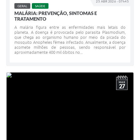
25 ABR 2026 - 07h45
GERAL
SAÚDE
MALÁRIA: PREVENÇÃO, SINTOMAS E
TRATAMENTO
A malária figura entre as enfermidades mais letais do
planeta. A doença é provocada pelo parasita Plasmodium,
que chega ao organismo humano por meio da picada do
mosquito Anopheles fêmea infectado. Anualmente, a doença
acomete milhões de pessoas, sendo responsável por
aproximadamente 400 mil óbitos no...
MAR
27