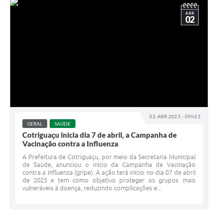
ABR
02
02 ABR 2025 - 09h23
GERAL
SAÚDE
Cotriguaçu inicia dia 7 de abril, a Campanha de
Vacinação contra a Influenza
A Prefeitura de Cotriguaçu, por meio da Secretaria Municipal
de Saúde, anunciou o início da Campanha de Vacinação
contra a Influenza (gripe). A ação terá início no dia 07 de abril
de 2025 e tem como objetivo proteger os grupos mais
vulneráveis à doença, reduzindo complicações e...