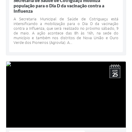
Secretaria de Saúde de Cotriguaçu mobiliza
Agenda
população para o Dia D da vacinação contra a
Influenza
SIC
A Secretaria Municipal de Saúde de Cotriguaçu está
intensificando a mobilização para o Dia D da vacinação
Diário Oficial
contra a Influenza, que será realizado no próximo sábado, 9
de maio. A ação acontece das 8h às 16h, na sede do
Contato
município e também nos distritos de Nova União e Ouro
Verde dos Pioneiros (Agrovila). A...
ABR
25