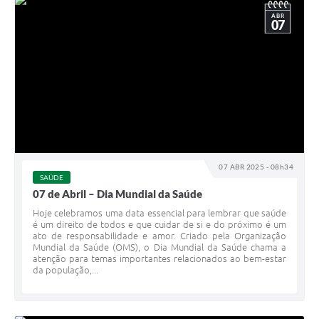
ABR
07
07 ABR 2025 - 08h34
SAÚDE
07 de Abril – Dia Mundial da Saúde
Hoje celebramos uma data essencial para lembrar que saúde
é um direito de todos e que cuidar de si e do próximo é um
ato de responsabilidade e amor. Criado pela Organização
Mundial da Saúde (OMS), o Dia Mundial da Saúde chama a
atenção para temas importantes relacionados ao bem-estar
da população,...