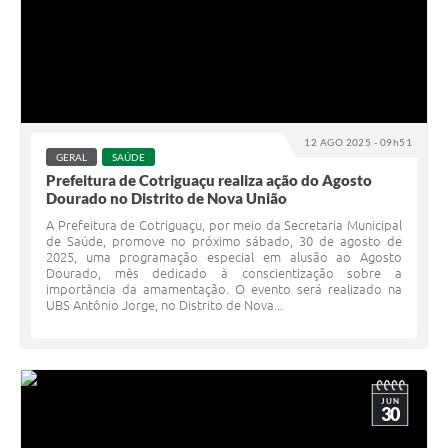
12 AGO 2025 - 09h51
GERAL
SAÚDE
Prefeitura de Cotriguaçu realiza ação do Agosto
Dourado no Distrito de Nova União
A Prefeitura de Cotriguaçu, por meio da Secretaria Municipal
de Saúde, promove no próximo sábado, 30 de agosto de
2025, uma programação especial em alusão ao Agosto
Dourado, mês dedicado à conscientização sobre a
importância da amamentação. O evento será realizado na
UBS Antônio Jorge, no Distrito de Nova...
JUN
30