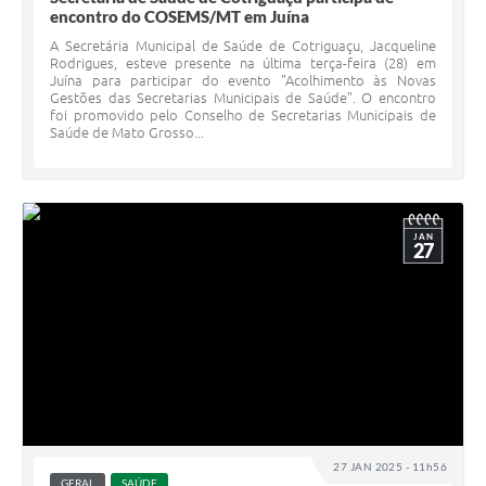
encontro do COSEMS/MT em Juína
A Secretária Municipal de Saúde de Cotriguaçu, Jacqueline
Rodrigues, esteve presente na última terça-feira (28) em
Juína para participar do evento "Acolhimento às Novas
Gestões das Secretarias Municipais de Saúde". O encontro
foi promovido pelo Conselho de Secretarias Municipais de
Saúde de Mato Grosso...
JAN
27
27 JAN 2025 - 11h56
GERAL
SAÚDE