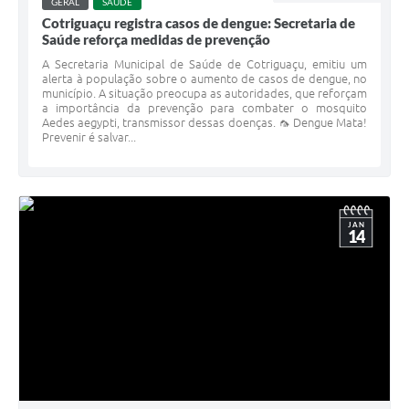
GERAL
SAÚDE
Cotriguaçu registra casos de dengue: Secretaria de
Saúde reforça medidas de prevenção
A Secretaria Municipal de Saúde de Cotriguaçu, emitiu um
alerta à população sobre o aumento de casos de dengue, no
município. A situação preocupa as autoridades, que reforçam
a importância da prevenção para combater o mosquito
Aedes aegypti, transmissor dessas doenças. 🦟 Dengue Mata!
Prevenir é salvar...
JAN
14