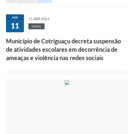
Município
ABR
11 ABR 2023
11
Notícias
GERAL
Transparência
Município de Cotriguaçu decreta suspensão
Secretarias
de atividades escolares em decorrência de
ameaças e violência nas redes sociais
Imprensa
Galeria de Fotos
Contratos
Ouvidoria
Audiências Públicas
Arquivos para Download
Carta de Serviços