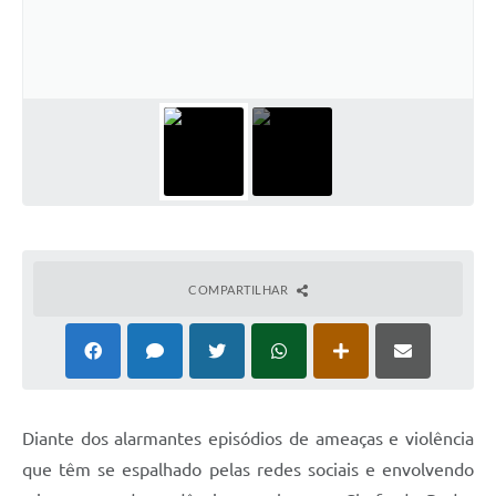
Turismo
Obras
Projetos
Contas Públicas
Legislação
Editais
Links
COMPARTILHAR
Serviços Online
Telefones Úteis
Enquete
Diante dos alarmantes episódios de ameaças e violência
Jornal
que têm se espalhado pelas redes sociais e envolvendo