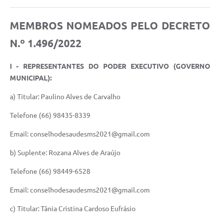
Turismo
MEMBROS NOMEADOS PELO DECRETO
Obras
N.º 1.496/2022
Projetos
I - REPRESENTANTES DO PODER EXECUTIVO (GOVERNO
Contas Públicas
MUNICIPAL):
Legislação
a) Titular: Paulino Alves de Carvalho
Editais
Telefone (66) 98435-8339
Links
Email: conselhodesaudesms2021@gmail.com
Serviços Online
b) Suplente: Rozana Alves de Araújo
Telefones Úteis
Telefone (66) 98449-6528
Enquete
Email: conselhodesaudesms2021@gmail.com
Jornal
c) Titular: Tânia Cristina Cardoso Eufrásio