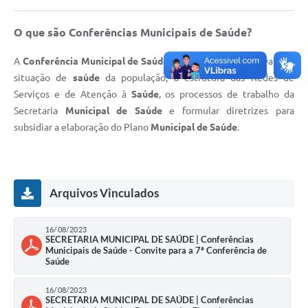
Turismo
O que são Conferências Municipais de Saúde?
Obras
A
Conferência Municipal de Saúde
tem a finalidade de avaliar a
Projetos
situação de
saúde
da população, a estrutura das Redes de
Serviços e de Atenção à
Saúde
, os processos de trabalho da
Contas Públicas
Secretaria
Municipal de Saúde
e formular diretrizes para
Legislação
subsidiar a elaboração do Plano
Municipal de Saúde
.
Editais
Links
Arquivos Vinculados
Serviços Online
16/08/2023
Telefones Úteis
SECRETARIA MUNICIPAL DE SAÚDE | Conferências
Municipais de Saúde - Convite para a 7ª Conferência de
Enquete
Saúde
Jornal
16/08/2023
SECRETARIA MUNICIPAL DE SAÚDE | Conferências