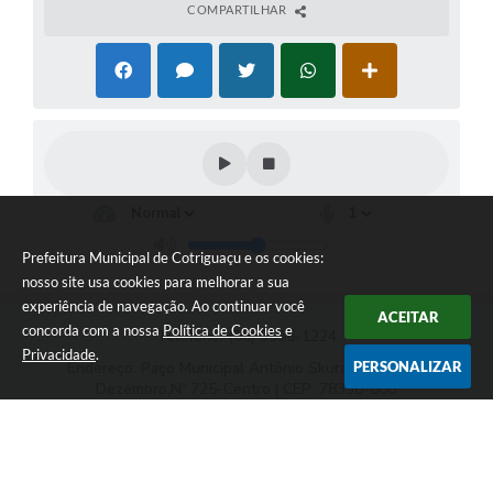
COMPARTILHAR
Prefeitura Municipal de Cotriguaçu e os cookies:
nosso site usa cookies para melhorar a sua
experiência de navegação. Ao continuar você
ACEITAR
concorda com a nossa
Política de Cookies
e
Telefone: (66) 3555-1224
Privacidade
.
PERSONALIZAR
Endereço: Paço Municipal Antônio Skura - Av 20 de
Dezembro,Nº 725-Centro | CEP: 78330-000
Das 07:00hs às 11:00h e das 13:00h às 17:00h
Prefeitura Municipal de Cotriguaçu