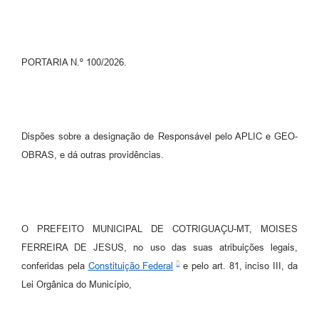
Turismo
Obras
PORTARIA N.º 100/2026.
Projetos
Contas Públicas
Legislação
Dispões sobre a designação de Responsável pelo APLIC e GEO-
OBRAS, e dá outras providências.
Editais
Links
Serviços Online
O PREFEITO MUNICIPAL DE COTRIGUAÇU-MT, MOISES
Telefones Úteis
FERREIRA DE JESUS, no uso das suas atribuições legais,
conferidas pela
Constituição Federal
e pelo art. 81, inciso III, da
Enquete
Lei Orgânica do Município,
Jornal