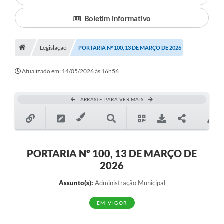
Boletim informativo
Município
Notícias
Legislação
PORTARIA Nº 100, 13 DE MARÇO DE 2026
Transparência
Atualizado em: 14/05/2026 às 16h56
Secretarias
Imprensa
ARRASTE PARA VER MAIS
Galeria de Fotos
Contratos
PORTARIA Nº 100, 13 DE MARÇO DE
Ouvidoria
2026
Audiências Públicas
Assunto(s):
Administração Municipal
Arquivos para Download
EM VIGOR
Carta de Serviços