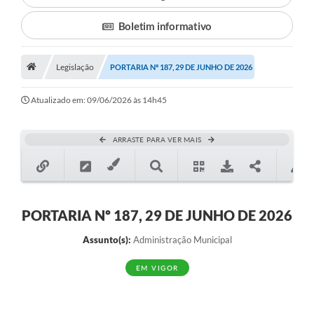
Boletim informativo
Município
Notícias
Legislação
PORTARIA Nº 187, 29 DE JUNHO DE 2026
Transparência
Atualizado em: 09/06/2026 às 14h45
Secretarias
Imprensa
ARRASTE PARA VER MAIS
Galeria de Fotos
Contratos
PORTARIA Nº 187, 29 DE JUNHO DE 2026
Ouvidoria
Assunto(s):
Administração Municipal
Audiências Públicas
EM VIGOR
Arquivos para Download
Carta de Serviços