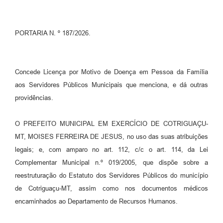
Turismo
Obras
PORTARIA N. º 187/2026.
Projetos
Contas Públicas
Concede Licença por Motivo de Doença em Pessoa da Família
aos Servidores Públicos Municipais que menciona, e dá outras
Legislação
providências.
Editais
O PREFEITO MUNICIPAL EM EXERCÍCIO DE COTRIGUAÇU-
Links
MT, MOISES FERREIRA DE JESUS, no uso das suas atribuições
Serviços Online
legais; e, com amparo no art. 112, c/c o art. 114, da Lei
Complementar Municipal n.º 019/2005, que dispõe sobre a
Telefones Úteis
reestruturação do Estatuto dos Servidores Públicos do município
Enquete
de Cotriguaçu-MT, assim como nos documentos médicos
encaminhados ao Departamento de Recursos Humanos.
Jornal