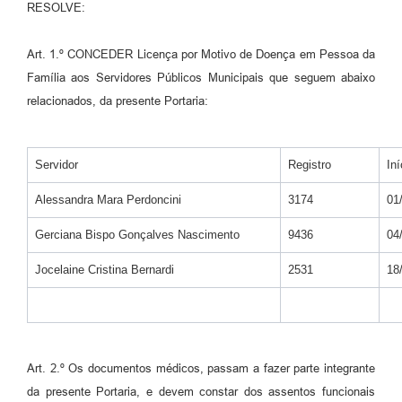
Agenda
RESOLVE:
SIC
Art. 1.º CONCEDER Licença por Motivo de Doença em Pessoa da
Diário Oficial
Família aos Servidores Públicos Municipais que seguem abaixo
relacionados, da presente Portaria:
Contato
Servidor
Registro
Iní
Alessandra Mara Perdoncini
3174
01
Gerciana Bispo Gonçalves Nascimento
9436
04
Jocelaine Cristina Bernardi
2531
18
Art. 2.º Os documentos médicos, passam a fazer parte integrante
da presente Portaria, e devem constar dos assentos funcionais