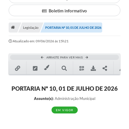
Boletim informativo
Município
Notícias
Legislação
PORTARIA Nº 10, 01 DE JULHO DE 2026
Transparência
Atualizado em: 09/06/2026 às 15h21
Secretarias
Imprensa
ARRASTE PARA VER MAIS
Galeria de Fotos
Contratos
PORTARIA Nº 10, 01 DE JULHO DE 2026
Ouvidoria
Assunto(s):
Administração Municipal
Audiências Públicas
EM VIGOR
Arquivos para Download
Carta de Serviços