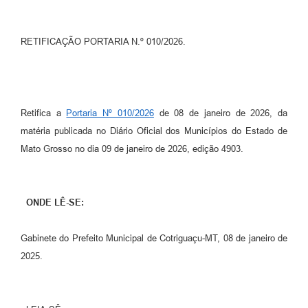
Turismo
RETIFICAÇÃO PORTARIA N.º 010/2026.
Obras
Projetos
Contas Públicas
Retifica a
Portaria Nº 010/2026
de 08 de janeiro de 2026, da
Legislação
matéria publicada no Diário Oficial dos Municípios do Estado de
Mato Grosso no dia 09 de janeiro de 2026, edição 4903.
Editais
Links
ONDE LÊ-SE:
Serviços Online
Telefones Úteis
Gabinete do Prefeito Municipal de Cotriguaçu-MT, 08 de janeiro de
2025.
Enquete
Jornal