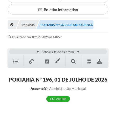
Boletim informativo
Município
Notícias
Legislação
PORTARIA Nº 196, 01 DE JULHO DE 2026
Transparência
Atualizado em: 09/06/2026 às 14h59
Secretarias
Imprensa
ARRASTE PARA VER MAIS
Galeria de Fotos
Contratos
PORTARIA Nº 196, 01 DE JULHO DE 2026
Ouvidoria
Assunto(s):
Administração Municipal
Audiências Públicas
EM VIGOR
Arquivos para Download
Carta de Serviços