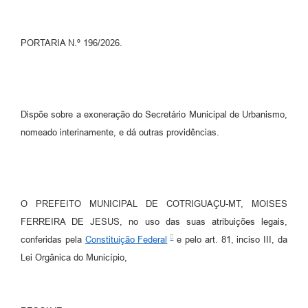
Turismo
PORTARIA N.º 196/2026.
Obras
Projetos
Contas Públicas
Dispõe sobre a exoneração do Secretário Municipal de Urbanismo,
Legislação
nomeado interinamente, e dá outras providências.
Editais
Links
O PREFEITO MUNICIPAL DE COTRIGUAÇU-MT, MOISES
Serviços Online
FERREIRA DE JESUS, no uso das suas atribuições legais,
Telefones Úteis
conferidas pela
Constituição Federal
e pelo art. 81, inciso III, da
Lei Orgânica do Município,
Enquete
Jornal