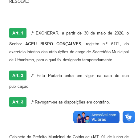
RESOLVE:
Agenda
SIC
Diário Oficial
Art. 1
.º
EXONERAR, a partir de 30 de maio de 2026, o
Contato
Senhor
AGEU BISPO GONÇALVES
, registro n.º 6171, do
exercício interino das atribuições do cargo de Secretário Municipal
de Urbanismo, para o qual foi designado temporariamente.
Art. 2
.º
Esta Portaria entra em vigor na data de sua
publicação.
Art. 3
.º
Revogam-se as disposições em contrário.
Gabinete do Prefeito Municipal de Cotriguaçu-MT, 01 de junho de