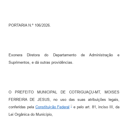
Turismo
Obras
PORTARIA N.º 106/2026.
Projetos
Contas Públicas
Legislação
Exonera Diretora do Departamento de Administração e
Suprimentos, e dá outras providências.
Editais
Links
Serviços Online
O PREFEITO MUNICIPAL DE COTRIGUAÇU-MT, MOISES
Telefones Úteis
FERREIRA DE JESUS, no uso das suas atribuições legais,
conferidas pela
Constituição Federal
e pelo art. 81, inciso III, da
Enquete
Lei Orgânica do Município,
Jornal