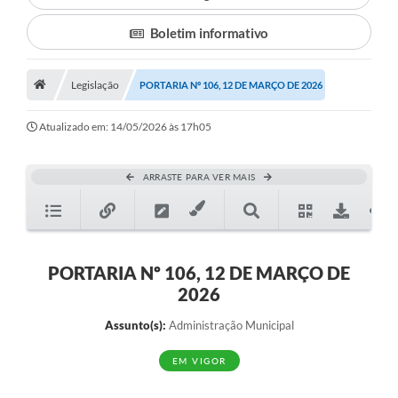
Boletim informativo
Município
Notícias
Legislação
PORTARIA Nº 106, 12 DE MARÇO DE 2026
Transparência
Atualizado em: 14/05/2026 às 17h05
Secretarias
Imprensa
ARRASTE PARA VER MAIS
Galeria de Fotos
Contratos
PORTARIA Nº 106, 12 DE MARÇO DE
Ouvidoria
2026
Audiências Públicas
Assunto(s):
Administração Municipal
Arquivos para Download
EM VIGOR
Carta de Serviços