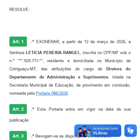
Agenda
RESOLVE:
SIC
Diário Oficial
Contato
Art. 1
.º
EXONERAR, a partir de 12 de março de 2026, a
Senhora
LETICIA PEREIRA RANGEL
, inscrita no CPF/MF sob o
n.º ***.920.711-**, residente e domiciliada no Município de
Cotriguaçu-MT, das atribuições do cargo de
Diretora do
Departamento de Administração e Suprimentos
, lotada na
Secretaria Municipal de Educação, de provimento em comissão,
nomeada pela
Portaria 086/2026
.
Art. 2
.º
Esta Portaria entra em vigor na data de sua
publicação
Art. 3
.º
Revogam-se as disposições em contrário.