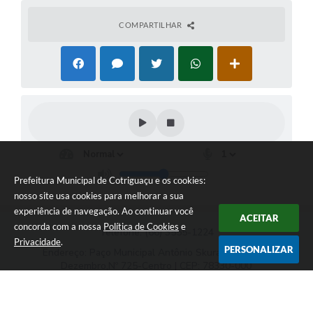
COMPARTILHAR
Prefeitura Municipal de Cotriguaçu e os cookies:
nosso site usa cookies para melhorar a sua
experiência de navegação. Ao continuar você
ACEITAR
concorda com a nossa
Política de Cookies
e
Telefone: (66) 3555-1224
Privacidade
.
PERSONALIZAR
Endereço: Paço Municipal Antônio Skura - Av 20 de
Dezembro,Nº 725-Centro | CEP: 78330-000
Das 07:00hs às 11:00h e das 13:00h às 17:00h
Prefeitura Municipal de Cotriguaçu