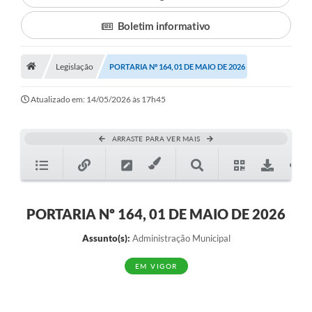
Boletim informativo
Município
Notícias
Legislação
PORTARIA Nº 164, 01 DE MAIO DE 2026
Transparência
Atualizado em: 14/05/2026 às 17h45
Secretarias
Imprensa
ARRASTE PARA VER MAIS
Galeria de Fotos
Contratos
PORTARIA Nº 164, 01 DE MAIO DE 2026
Ouvidoria
Assunto(s):
Administração Municipal
Audiências Públicas
EM VIGOR
Arquivos para Download
Carta de Serviços