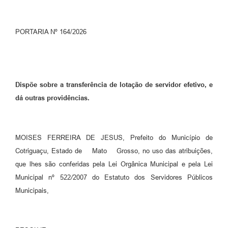
Turismo
PORTARIA Nº 164/2026
Obras
Projetos
Contas Públicas
Dispõe sobre a transferência de lotação de servidor efetivo, e
Legislação
dá outras providências.
Editais
Links
MOISES FERREIRA DE JESUS, Prefeito do Município de
Cotriguaçu, Estado de Mato Grosso, no uso das atribuições,
Serviços Online
que lhes são conferidas pela Lei Orgânica Municipal e pela Lei
Telefones Úteis
Municipal nº 522
/
2007 do Estatuto dos Servidores Públicos
Municipais,
Enquete
Jornal