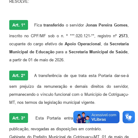
RESOLVE:
Agenda
SIC
Art. 1º
Fica
transferido
o servidor
Jonas Pereira Gomes
,
Diário Oficial
inscrito no CPF/MF sob o n. º ***.020.121-**, registro nº
2573
,
Contato
ocupante do cargo efetivo de
Apoio Operacional
, da
Secretaria
Municipal de Educação
para a
Secretaria Municipal de Saúde
,
a partir de 01 de maio de 2026.
Art. 2º
A transferência de que trata esta Portaria dar-se-á
sem prejuízo da remuneração e demais direitos do servidor,
permanecendo o vínculo funcional com o Município de Cotriguaçu-
MT, nos termos da legislação municipal vigente.
Art. 3º
Esta Portaria entra em vigor na data de sua
publicação, revogadas as disposições em contrário.
Gabinete do Prefeito Municipal de Cotriguaçu-MT, 01 de maio de