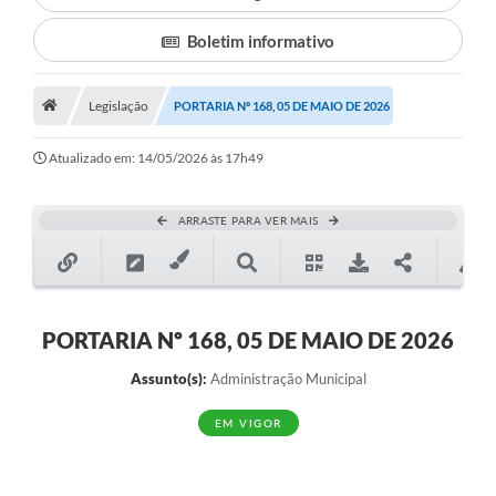
Boletim informativo
Município
Notícias
Legislação
PORTARIA Nº 168, 05 DE MAIO DE 2026
Transparência
Atualizado em: 14/05/2026 às 17h49
Secretarias
Imprensa
ARRASTE PARA VER MAIS
Galeria de Fotos
Contratos
PORTARIA Nº 168, 05 DE MAIO DE 2026
Ouvidoria
Assunto(s):
Administração Municipal
Audiências Públicas
EM VIGOR
Arquivos para Download
Carta de Serviços