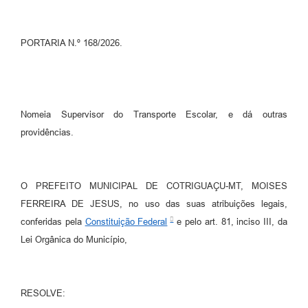
Turismo
PORTARIA N.º 168/2026.
Obras
Projetos
Contas Públicas
Nomeia Supervisor do Transporte Escolar, e dá outras
Legislação
providências.
Editais
Links
O PREFEITO MUNICIPAL DE COTRIGUAÇU-MT, MOISES
FERREIRA DE JESUS, no uso das suas atribuições legais,
Serviços Online
conferidas pela
Constituição Federal
e pelo art. 81, inciso III, da
Telefones Úteis
Lei Orgânica do Município,
Enquete
Jornal
RESOLVE: