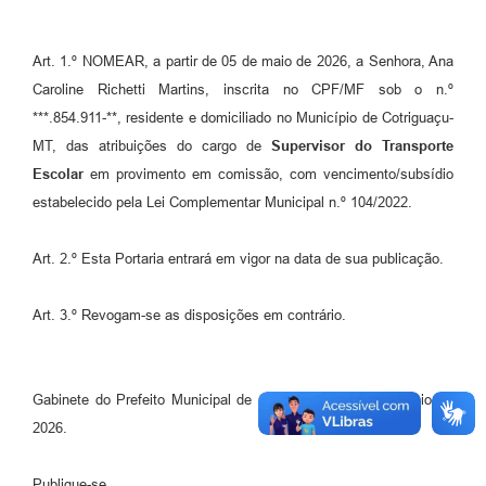
Agenda
SIC
Art. 1.º NOMEAR, a partir de 05 de maio de 2026, a Senhora, Ana
Caroline Richetti Martins, inscrita no CPF/MF sob o n.º
Diário Oficial
***.854.911-**, residente e domiciliado no Município de Cotriguaçu-
Contato
MT, das atribuições do cargo de
Supervisor do Transporte
Escolar
em provimento em comissão, com vencimento/subsídio
estabelecido pela Lei Complementar Municipal n.º 104/2022.
Art. 2.º Esta Portaria entrará em vigor na data de sua publicação.
Art. 3.º Revogam-se as disposições em contrário.
Gabinete do Prefeito Municipal de Cotriguaçu-MT, 05 de maio de
2026.
Publique-se.