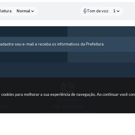
leitura:
Tom de voz:
usa cookies para melhorar a sua experiência de navegação. Ao continuar você c
Contato
 725-
(66) 3555-1224
gabinete@cotriguacu.mt.gov.br