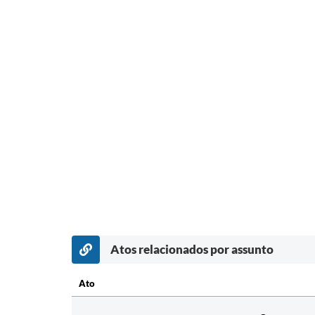
Atos relacionados por assunto
Ato
Ato