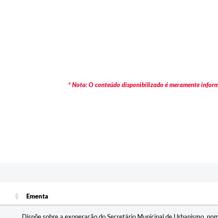
* Nota: O conteúdo disponibilizado é meramente informa
Ementa
Ementa
Dispõe sobre a exoneração do Secretário Municipal de Urbanismo, nom