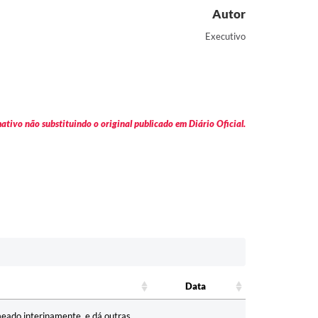
Autor
Executivo
tivo não substituindo o original publicado em Diário Oficial.
Data
Data
eado interinamente, e dá outras