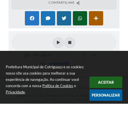
COMPARTILHAR
Prefeitura Municipal de Cotriguaçu e os cookies:
nosso site usa cookies para melhorar a sua
experiência de navegação. Ao continuar você
ACEITAR
concorda com a nossa
Política de Cookies
e
Telefone: (66) 3555-1224
Privacidade
.
PERSONALIZAR
Endereço: Paço Municipal Antônio Skura - Av 20 de
Dezembro,Nº 725-Centro | CEP: 78330-000
Das 07:00hs às 11:00h e das 13:00h às 17:00h
Prefeitura Municipal de Cotriguaçu