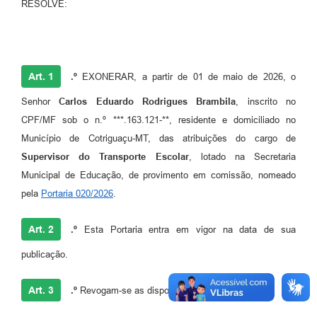
Agenda
RESOLVE:
SIC
Diário Oficial
Art. 1
.º
EXONERAR, a partir de 01 de maio de 2026, o
Contato
Senhor
Carlos Eduardo Rodrigues Brambila
, inscrito no
CPF/MF sob o n.º ***.163.121-**, residente e domiciliado no
Município de Cotriguaçu-MT, das atribuições do cargo de
Supervisor do Transporte Escolar
, lotado na Secretaria
Municipal de Educação, de provimento em comissão, nomeado
pela
Portaria 020/2026
.
Art. 2
.º
Esta Portaria entra em vigor na data de sua
publicação.
Art. 3
.º
Revogam-se as disposições em contrário.