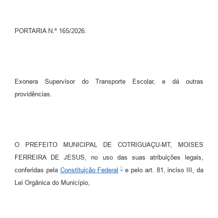
Turismo
Obras
PORTARIA N.º 165/2026.
Projetos
Contas Públicas
Exonera Supervisor do Transporte Escolar, e dá outras
Legislação
providências.
Editais
Links
Serviços Online
O PREFEITO MUNICIPAL DE COTRIGUAÇU-MT, MOISES
FERREIRA DE JESUS, no uso das suas atribuições legais,
Telefones Úteis
conferidas pela
Constituição Federal
e pelo art. 81, inciso III, da
Enquete
Lei Orgânica do Município,
Jornal