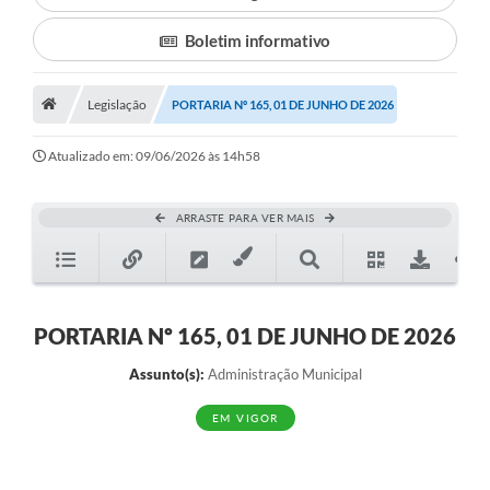
Boletim informativo
Município
Notícias
Legislação
PORTARIA Nº 165, 01 DE JUNHO DE 2026
Transparência
Atualizado em: 09/06/2026 às 14h58
Secretarias
Imprensa
ARRASTE PARA VER MAIS
Galeria de Fotos
Contratos
PORTARIA Nº 165, 01 DE JUNHO DE 2026
Ouvidoria
Assunto(s):
Administração Municipal
Audiências Públicas
EM VIGOR
Arquivos para Download
Carta de Serviços