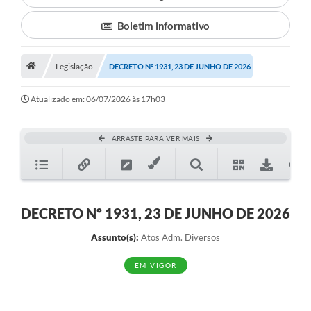
Boletim informativo
Município
Notícias
Legislação
DECRETO Nº 1931, 23 DE JUNHO DE 2026
Transparência
Atualizado em: 06/07/2026 às 17h03
Secretarias
Imprensa
ARRASTE PARA VER MAIS
Galeria de Fotos
Contratos
DECRETO Nº 1931, 23 DE JUNHO DE 2026
Ouvidoria
Assunto(s):
Atos Adm. Diversos
Audiências Públicas
EM VIGOR
Arquivos para Download
Carta de Serviços