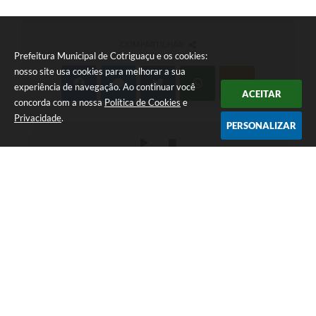
COMPARTILHAR
Prefeitura Municipal de Cotriguaçu e os cookies:
nosso site usa cookies para melhorar a sua
experiência de navegação. Ao continuar você
ACEITAR
concorda com a nossa
Política de Cookies
e
Privacidade
.
PERSONALIZAR
Telefone: (66) 3555-1224
Endereço: Paço Municipal Antônio Skura - Av 20 de
Dezembro,Nº 725-Centro | CEP: 78330-000
Das 07:00hs às 11:00h e das 13:00h às 17:00h