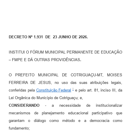
Turismo
Obras
Projetos
DECRETO Nº 1.931 DE 23 JUNHO DE 2026.
Contas Públicas
INSTITUI O FÓRUM MUNICIPAL PERMANENTE DE EDUCAÇÃO
Legislação
– FMPE E DÁ OUTRAS PROVIDÊNCIAS
.
Editais
O PREFEITO MUNICIPAL DE COTRIGUAÇU-MT, MOISES
Links
FERREIRA DE JESUS, no uso das suas atribuições legais,
Serviços Online
conferidas pela
Constituição Federal
e pelo art. 81, inciso III, da
Lei Orgânica do Município de Cotriguaçu; e,
Telefones Úteis
CONSIDERANDO
- a necessidade de institucionalizar
Enquete
mecanismos de planejamento educacional participativo que
garantam o diálogo como método e a democracia como
Jornal
fundamento;