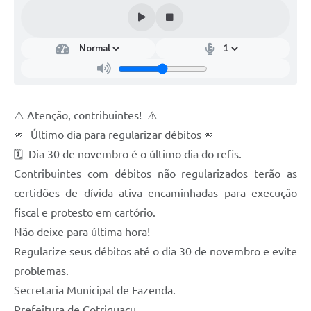
Turismo
Obras
Projetos
Contas Públicas
⚠️ Atenção, contribuintes! ⚠️
Legislação
🫵 Último dia para regularizar débitos 🫵
Editais
🗓️ Dia 30 de novembro é o último dia do refis.
Contribuintes com débitos não regularizados terão as
Links
certidões de dívida ativa encaminhadas para execução
Serviços Online
fiscal e protesto em cartório.
Não deixe para última hora!
Telefones Úteis
Regularize seus débitos até o dia 30 de novembro e evite
Enquete
problemas.
Jornal
Secretaria Municipal de Fazenda.
Prefeitura de Cotriguaçu.