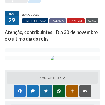
Município
NOV
29 NOV 2023
29
Notícias
ADMINISTRAÇÃO
FAZENDA
FINANÇAS
GERAL
Transparência
Atenção, contribuintes! Dia 30 de novembro
Secretarias
é o último dia do refis
Imprensa
Galeria de Fotos
Contratos
Ouvidoria
COMPARTILHAR
Audiências Públicas
Arquivos para Download
Carta de Serviços