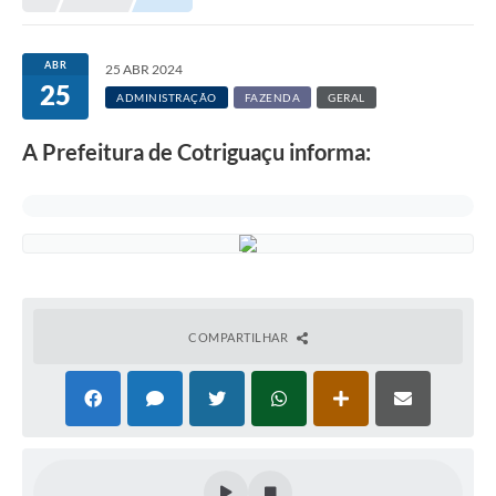
Município
ABR
25 ABR 2024
25
Notícias
ADMINISTRAÇÃO
FAZENDA
GERAL
Transparência
A Prefeitura de Cotriguaçu informa:
Secretarias
Imprensa
Galeria de Fotos
Contratos
COMPARTILHAR
Ouvidoria
Audiências Públicas
Arquivos para Download
Carta de Serviços