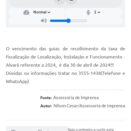
Turismo
Obras
Projetos
Contas Públicas
O vencimento das guias de recolhimento da taxa de
Legislação
fiscalização de Localização, Instalação e Funcionamento -
Editais
Alvará referente a 2024, é dia 30 de abril de 2024!!!
Dúvidas ou informações tratar no 3555-1438(Telefone e
Links
WhatsApp)
Serviços Online
Assessoria de Imprensa
Fonte:
Telefones Úteis
Nilson Cesar/Assessoria de Imprensa
Autor:
Enquete
Jornal
Seja o primeiro a curtir esta