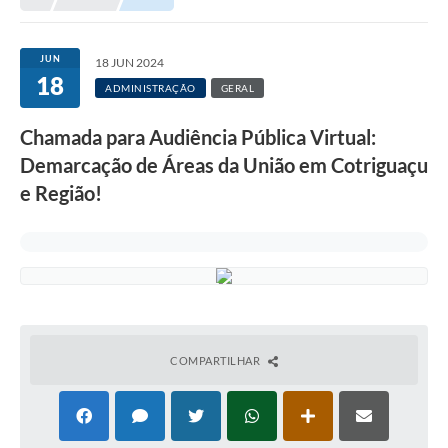
Município
JUN
18 JUN 2024
18
Notícias
ADMINISTRAÇÃO
GERAL
Transparência
Chamada para Audiência Pública Virtual:
Secretarias
Demarcação de Áreas da União em Cotriguaçu
e Região!
Imprensa
Galeria de Fotos
Contratos
Ouvidoria
Audiências Públicas
COMPARTILHAR
Arquivos para Download
Carta de Serviços