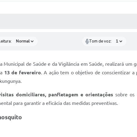
 MÍDIAS
RECEBA NOTÍCIAS
eitura:
Tom de voz:
ia Municipal de Saúde e da Vigilância em Saúde, realizará um 
ia
13 de fevereiro
. A ação tem o objetivo de conscientizar a
ikungunya.
visitas domiciliares, panfletagem e orientações
sobre os c
ntal para garantir a eficácia das medidas preventivas.
mosquito