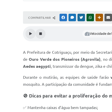
COMPARTILHAR
FACEBOOK
MESSENGER
TWITTER
WHATSAPP
OUTRAS
Velocidade de l
A Prefeitura de Cotriguaçu, por meio da Secretar
de
Ouro Verde dos Pioneiros (Agrovila)
, no d
Aedes aegypti
, transmissor da dengue, zika e ch
Durante o mutirão, as equipes de saúde farão
mosquito. A participação da comunidade é fundame
🚫
Dicas para evitar a proliferação do 
✅ Mantenha caixas d’água bem tampadas;