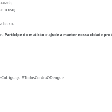
parada;
 sem uso;
a baixo.
os!
Participe do mutirão e ajude a manter nossa cidade pro
eCotriguaçu #TodosContraODengue