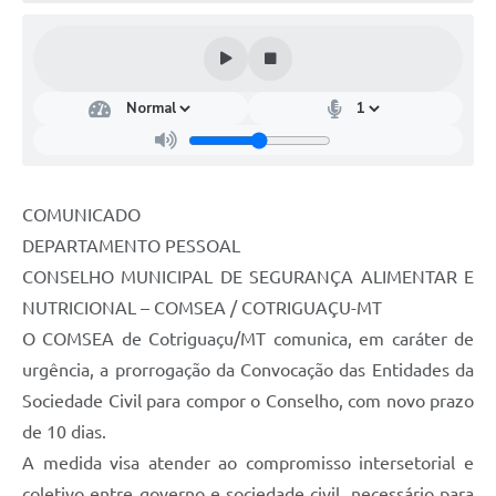
Turismo
Obras
Projetos
Contas Públicas
Legislação
COMUNICADO
Editais
DEPARTAMENTO PESSOAL
CONSELHO MUNICIPAL DE SEGURANÇA ALIMENTAR E
Links
NUTRICIONAL – COMSEA / COTRIGUAÇU-MT
Serviços Online
O COMSEA de Cotriguaçu/MT comunica, em caráter de
urgência, a prorrogação da Convocação das Entidades da
Telefones Úteis
Sociedade Civil para compor o Conselho, com novo prazo
Enquete
de 10 dias.
Jornal
A medida visa atender ao compromisso intersetorial e
coletivo entre governo e sociedade civil, necessário para