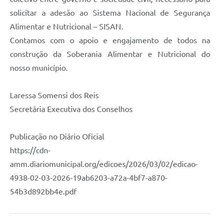
Agenda
solicitar a adesão ao Sistema Nacional de Segurança
SIC
Alimentar e Nutricional – SISAN.
Contamos com o apoio e engajamento de todos na
Diário Oficial
construção da Soberania Alimentar e Nutricional do
Contato
nosso município.
Laressa Somensi dos Reis
Secretária Executiva dos Conselhos
Publicação no Diário Oficial
https://cdn-
amm.diariomunicipal.org/edicoes/2026/03/02/edicao-
4938-02-03-2026-19ab6203-a72a-4bf7-a870-
54b3d892bb4e.pdf