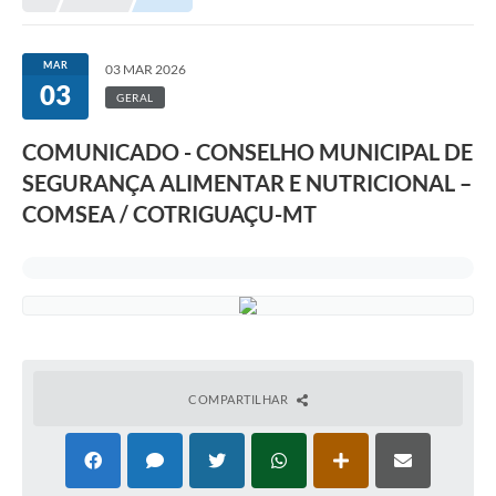
Município
MAR
03 MAR 2026
03
Notícias
GERAL
Transparência
COMUNICADO - CONSELHO MUNICIPAL DE
Secretarias
SEGURANÇA ALIMENTAR E NUTRICIONAL –
COMSEA / COTRIGUAÇU-MT
Imprensa
Galeria de Fotos
Contratos
Ouvidoria
Audiências Públicas
COMPARTILHAR
Arquivos para Download
Carta de Serviços