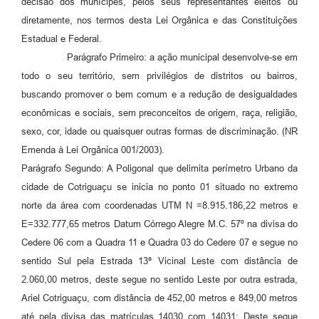
decisão dos munícipes, pelos seus representantes eleitos ou
diretamente, nos termos desta Lei Orgânica e das Constituições
Estadual e Federal.
Parágrafo Primeiro: a ação municipal desenvolve-se em
todo o seu território, sem privilégios de distritos ou bairros,
buscando promover o bem comum e a redução de desigualdades
econômicas e sociais, sem preconceitos de origem, raça, religião,
sexo, cor, idade ou quaisquer outras formas de discriminação. (NR
Emenda à Lei Orgânica 001/2003).
Parágrafo Segundo: A Poligonal que delimita perímetro Urbano da
cidade de Cotriguaçu se inicia no ponto 01 situado no extremo
norte da área com coordenadas UTM N =8.915.186,22 metros e
E=332.777,65 metros Datum Córrego Alegre M.C. 57º na divisa do
Cedere 06 com a Quadra 11 e Quadra 03 do Cedere 07 e segue no
sentido Sul pela Estrada 13ª Vicinal Leste com distância de
2.060,00 metros, deste segue no sentido Leste por outra estrada,
Ariel Cotriguaçu, com distância de 452,00 metros e 849,00 metros
até pela divisa das matrículas 14030 com 14031; Deste segue