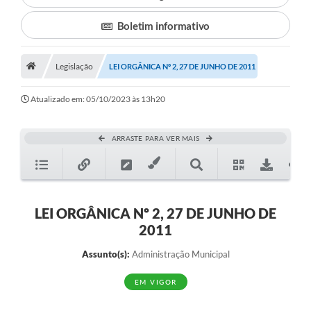
Boletim informativo
Município
Notícias
Legislação
LEI ORGÂNICA Nº 2, 27 DE JUNHO DE 2011
Transparência
Atualizado em: 05/10/2023 às 13h20
Secretarias
Imprensa
ARRASTE PARA VER MAIS
Galeria de Fotos
Contratos
LEI ORGÂNICA Nº 2, 27 DE JUNHO DE
Ouvidoria
2011
Audiências Públicas
Assunto(s):
Administração Municipal
Arquivos para Download
EM VIGOR
Carta de Serviços