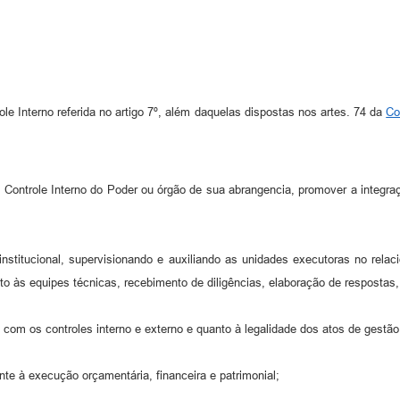
e Interno referida no artigo 7º, além daquelas dispostas nos artes. 74 da
Co
 Controle Interno do Poder ou órgão de sua abrangencia, promover a integraç
 institucional, supervisionando e auxiliando as unidades executoras no re
às equipes técnicas, recebimento de diligências, elaboração de respostas,
 com os controles interno e externo e quanto à legalidade dos atos de gestã
ente à execução orçamentária, financeira e patrimonial;