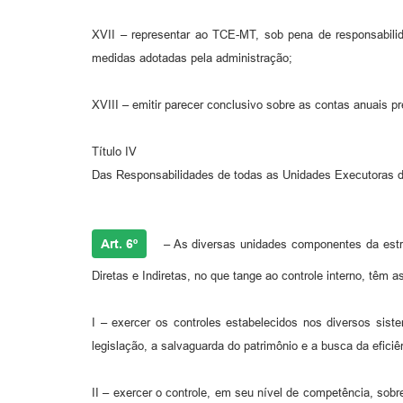
XVII – representar ao TCE-MT, sob pena de responsabilida
medidas adotadas pela administração;
XVIII – emitir parecer conclusivo sobre as contas anuais p
Título IV
Das Responsabilidades de todas as Unidades Executoras d
Art. 6º
– As diversas unidades componentes da estrut
Diretas e Indiretas, no que tange ao controle interno, têm 
I – exercer os controles estabelecidos nos diversos sist
legislação, a salvaguarda do patrimônio e a busca da eficiê
II – exercer o controle, em seu nível de competência, sob