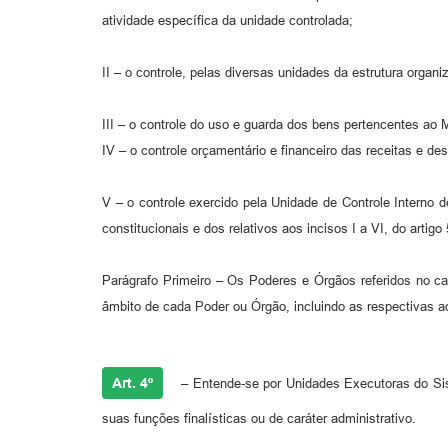
atividade específica da unidade controlada;
II – o controle, pelas diversas unidades da estrutura organ
III – o controle do uso e guarda dos bens pertencentes ao M
IV – o controle orçamentário e financeiro das receitas e 
V – o controle exercido pela Unidade de Controle Interno d
constitucionais e dos relativos aos incisos I a VI, do artig
Parágrafo Primeiro – Os Poderes e Órgãos referidos no ca
âmbito de cada Poder ou Órgão, incluindo as respectivas ad
Art. 4º
– Entende-se por Unidades Executoras do Siste
suas funções finalísticas ou de caráter administrativo.