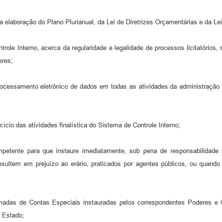
 elaboração do Plano Plurianual, da Lei de Diretrizes Orçamentárias e da Le
trole Interno, acerca da regularidade e legalidade de processos licitatórios,
eres;
ocessamento eletrônico de dados em todas as atividades da administração p
cício das atividades finalística do Sistema de Controle Interno;
mpetente para que instaure imediatamente, sob pena de responsabilidade 
resultem em prejuízo ao erário, praticados por agentes públicos, ou quand
madas de Contas Especiais instauradas pelos correspondentes Poderes e Ór
o Estado;