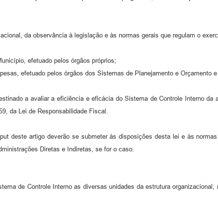
izacional, da observância à legislação e às normas gerais que regulam o exercí
unicípio, efetuado pelos órgãos próprios;
despesas, efetuado pelos órgãos dos Sistemas de Planejamento e Orçamento e
estinado a avaliar a eficiência e eficácia do Sistema de Controle Interno da
o 59, da Lei de Responsabilidade Fiscal.
put deste artigo deverão se submeter às disposições desta lei e às norma
ministrações Diretas e Indiretas, se for o caso.
ma de Controle Interno as diversas unidades da estrutura organizacional, no