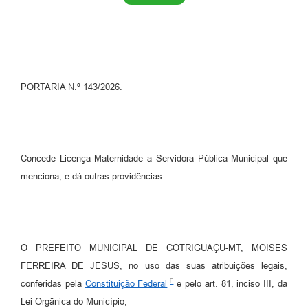
Turismo
Obras
Projetos
PORTARIA N.º 143/2026.
Contas Públicas
Legislação
Editais
Concede Licença Maternidade a Servidora Pública Municipal que
menciona, e dá outras providências.
Links
Serviços Online
Telefones Úteis
O PREFEITO MUNICIPAL DE COTRIGUAÇU-MT, MOISES
Enquete
FERREIRA DE JESUS, no uso das suas atribuições legais,
conferidas pela
Constituição Federal
e pelo art. 81, inciso III, da
Jornal
Lei Orgânica do Município,