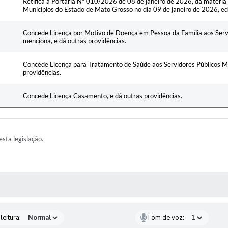
Retifica a Portaria Nº 010/2026 de 08 de janeiro de 2026, da matéria p
Municípios do Estado de Mato Grosso no dia 09 de janeiro de 2026, e
Concede Licença por Motivo de Doença em Pessoa da Família aos Servi
menciona, e dá outras providências.
Concede Licença para Tratamento de Saúde aos Servidores Públicos Mu
providências.
Concede Licença Casamento, e dá outras providências.
esta legislação.
AS MÍDIAS
leitura:
Tom de voz: