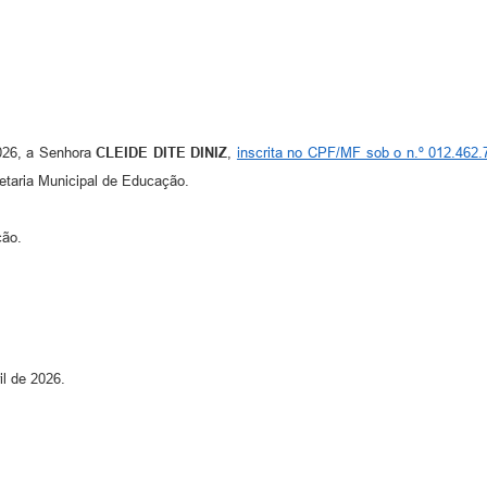
2026, a Senhora
CLEIDE DITE DINIZ
,
inscrita no CPF/MF sob o n.º 012.462.
retaria Municipal de Educação.
ação.
il de 2026.