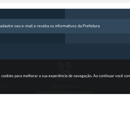
usa cookies para melhorar a sua experiência de navegação. Ao continuar você c
Contato
 725-
(66) 3555-1224
gabinete@cotriguacu.mt.gov.br
Versão do Sistema: 3.5.3 - 19/06/2026
Portal atualizado em: 03/08/2026 