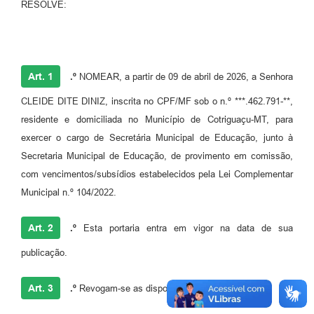
Agenda
RESOLVE:
SIC
Diário Oficial
Art. 1
.º
NOMEAR, a partir de 09 de abril de 2026, a Senhora
Contato
CLEIDE DITE DINIZ, inscrita no CPF/MF sob o n.º ***.462.791-**,
residente e domiciliada no Município de Cotriguaçu-MT, para
exercer o cargo de Secretária Municipal de Educação, junto à
Secretaria Municipal de Educação, de provimento em comissão,
com vencimentos/subsídios estabelecidos pela Lei Complementar
Municipal n.º 104/2022.
Art. 2
.º
Esta portaria entra em vigor na data de sua
publicação.
Art. 3
.º
Revogam-se as disposições em contrário.