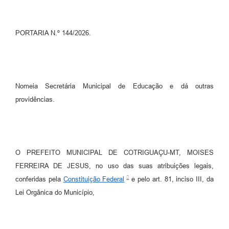
Turismo
Obras
PORTARIA N.º 144/2026.
Projetos
Contas Públicas
Nomeia Secretária Municipal de Educação e dá outras
Legislação
providências.
Editais
Links
Serviços Online
O PREFEITO MUNICIPAL DE COTRIGUAÇU-MT, MOISES
FERREIRA DE JESUS, no uso das suas atribuições legais,
Telefones Úteis
conferidas pela
Constituição Federal
e pelo art. 81, inciso III, da
Enquete
Lei Orgânica do Município,
Jornal