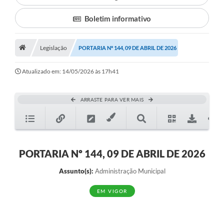
Boletim informativo
Município
Notícias
Legislação
PORTARIA Nº 144, 09 DE ABRIL DE 2026
Transparência
Atualizado em: 14/05/2026 às 17h41
Secretarias
Imprensa
ARRASTE PARA VER MAIS
Galeria de Fotos
Contratos
PORTARIA Nº 144, 09 DE ABRIL DE 2026
Ouvidoria
Assunto(s):
Administração Municipal
Audiências Públicas
EM VIGOR
Arquivos para Download
Carta de Serviços