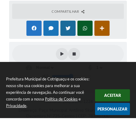
COMPARTILHAR
Prefeitura Municipal de Cotriguaçu e os cookies:
nosso site usa cookies para melhorar a sua
experiência de navegação. Ao continuar você
ACEITAR
concorda com a nossa
Política de Cookies
e
Telefone: (66) 3555-1224
Privacidade
.
PERSONALIZAR
Endereço: Paço Municipal Antônio Skura - Av 20 de
Dezembro,Nº 725-Centro | CEP: 78330-000
Das 07:00hs às 11:00h e das 13:00h às 17:00h
Prefeitura Municipal de Cotriguaçu