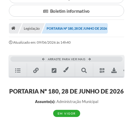
Boletim informativo
Município
Notícias
Legislação
PORTARIA Nº 180, 28 DE JUNHO DE 2026
Transparência
Atualizado em: 09/06/2026 às 14h40
Secretarias
Imprensa
ARRASTE PARA VER MAIS
Galeria de Fotos
Contratos
PORTARIA Nº 180, 28 DE JUNHO DE 2026
Ouvidoria
Assunto(s):
Administração Municipal
Audiências Públicas
EM VIGOR
Arquivos para Download
Carta de Serviços