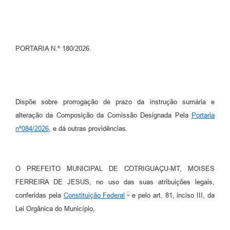
Turismo
Obras
PORTARIA N.º 180/2026.
Projetos
Contas Públicas
Legislação
Dispõe sobre prorrogação de prazo da instrução sumária e
Editais
alteração da Composição da Comissão Designada Pela
Portaria
nº084/2026
, e dá outras providências.
Links
Serviços Online
O PREFEITO MUNICIPAL DE COTRIGUAÇU-MT, MOISES
Telefones Úteis
FERREIRA DE JESUS, no uso das suas atribuições legais,
Enquete
conferidas pela
Constituição Federal
e pelo art. 81, inciso III, da
Lei Orgânica do Município,
Jornal