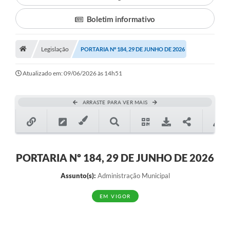
Boletim informativo
Município
Notícias
Legislação
PORTARIA Nº 184, 29 DE JUNHO DE 2026
Transparência
Atualizado em: 09/06/2026 às 14h51
Secretarias
Imprensa
ARRASTE PARA VER MAIS
Galeria de Fotos
Contratos
PORTARIA Nº 184, 29 DE JUNHO DE 2026
Ouvidoria
Assunto(s):
Administração Municipal
Audiências Públicas
EM VIGOR
Arquivos para Download
Carta de Serviços