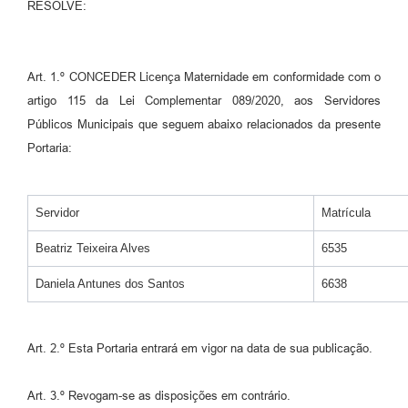
Agenda
RESOLVE:
SIC
Diário Oficial
Art. 1.º CONCEDER Licença Maternidade em conformidade com o
artigo 115 da Lei Complementar 089/2020, aos Servidores
Contato
Públicos Municipais que seguem abaixo relacionados da presente
Portaria:
Servidor
Matrícula
Beatriz Teixeira Alves
6535
Daniela Antunes dos Santos
6638
Art. 2.º Esta Portaria entrará em vigor na data de sua publicação.
Art. 3.º Revogam-se as disposições em contrário.