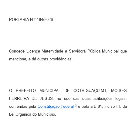
Turismo
Obras
PORTARIA N.º 184/2026.
Projetos
Contas Públicas
Concede Licença Maternidade a Servidora Pública Municipal que
Legislação
menciona, e dá outras providências.
Editais
Links
Serviços Online
O PREFEITO MUNICIPAL DE COTRIGUAÇU-MT, MOISES
FERREIRA DE JESUS, no uso das suas atribuições legais,
Telefones Úteis
conferidas pela
Constituição Federal
e pelo art. 81, inciso III, da
Enquete
Lei Orgânica do Município,
Jornal