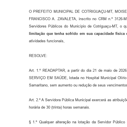
O PREFEITO MUNICIPAL DE COTRIGUAÇU-MT, MOISES FERR
FRANCISCO A. ZAVALETA, inscrito no CRM n.º 3126-MT, 
Servidores Públicos do Município de Cotriguaçu-MT, o q
limitação que tenha sofrido em sua capacidade física
atividades funcionais,
RESOLVE:
Art. 1.º READAPTAR, a partir do dia 21 de maio de 202
SERVIÇO EM SAÚDE, lotada no Hospital Municipal Olírio O
Samaritano, sem aumento ou redução de seus vencimento
Art. 2.º A Servidora Pública Municipal exercerá as atribu
horária de 30 (trinta) horas semanais.
§ 1.º Qualquer alteração na lotação da Servidor Públic