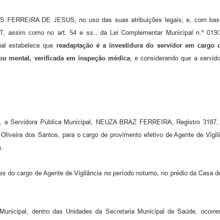
EIRA DE JESUS, no uso das suas atribuições legais; e, com base n
assim como no art. 54 e ss., da Lei Complementar Municipal n.º 019/20
ual estabelece que
readaptação é a investidura do servidor em cargo 
 ou mental, verificada em inspeção médica
, e considerando que a servid
6, a Servidora Pública Municipal, NEUZA BRAZ FERREIRA, Registro 3187,
liveira dos Santos, para o cargo de provimento efetivo de Agente de Vigi
s.
ições do cargo de Agente de Vigilância no período noturno, no prédio da Ca
o Municipal, dentro das Unidades da Secretaria Municipal de Saúde, ocor